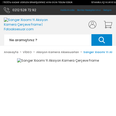
İLE 16:00'a KADAR VERİLEN SİPARİŞLERİNİZ AYNI GÜN TESLİM EDİLİR.
İSTANBUL İÇİ KURYE İL
0212 528 72 92
Hakkımızda
Banka Hesaplarımız
İletişim
Anasayfa
VİDEO
Aksiyon Kamera Aksesuarları
Sanger Xiaomi Yi Aks