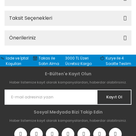
Taksit Seçenekleri
Önerileriniz
İade ve İptal
Takas ile
3000 TL Üzeri
Kurye ile 4
Koşulları
Satın Alma
Ücretsiz Kargo
Saatte Teslim
E-Bülten'e Kayıt Olun
Haber listemize kayıt olarak kampanyalardan, haberdar olabilirsiniz.
Kayıt Ol
Sosyal Medyada Bizi Takip Edin
Haber listemize kayıt olarak kampanyalardan, haberdar olabilirsiniz.