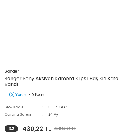
Sanger
Sanger Sony Aksiyon Kamera Klipsli Baş Kiti Kafa
Bandı
(0) Yorum
- 0 Puan
Stok Kodu
S-DZ-SG7
Garanti Süresi
24 Ay
430,22 TL
439,00 TL
%2