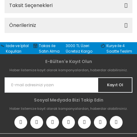
Taksit Seçenekleri
Önerileriniz
İade ve İptal
Takas ile
3000 TL Üzeri
Kurye ile 4
Koşulları
Satın Alma
Ücretsiz Kargo
Saatte Teslim
E-Bülten'e Kayıt Olun
Haber listemize kayıt olarak kampanyalardan, haberdar olabilirsiniz.
Kayıt Ol
Sosyal Medyada Bizi Takip Edin
Haber listemize kayıt olarak kampanyalardan, haberdar olabilirsiniz.