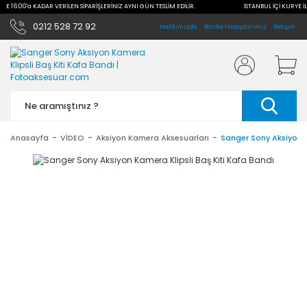
İLE 16:00'a KADAR VERİLEN SİPARİŞLERİNİZ AYNI GÜN TESLİM EDİLİR.
İSTANBUL İÇİ KURYE İL
0212 528 72 92
Hakkımızda
Banka Hesaplarımız
İletişim
Anasayfa
VİDEO
Aksiyon Kamera Aksesuarları
Sanger Sony Aksiyon K