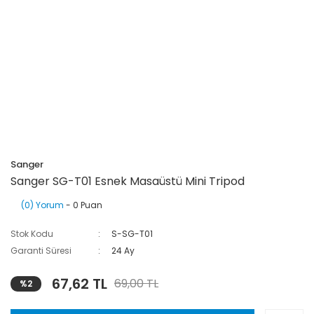
Sanger
Sanger SG-T01 Esnek Masaüstü Mini Tripod
(0) Yorum
- 0 Puan
Stok Kodu
S-SG-T01
Garanti Süresi
24 Ay
67,62 TL
69,00 TL
%2