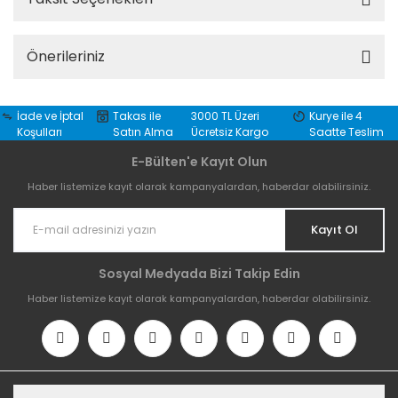
Önerileriniz
İade ve İptal
Takas ile
3000 TL Üzeri
Kurye ile 4
Koşulları
Satın Alma
Ücretsiz Kargo
Saatte Teslim
E-Bülten'e Kayıt Olun
Haber listemize kayıt olarak kampanyalardan, haberdar olabilirsiniz.
Kayıt Ol
Sosyal Medyada Bizi Takip Edin
Haber listemize kayıt olarak kampanyalardan, haberdar olabilirsiniz.