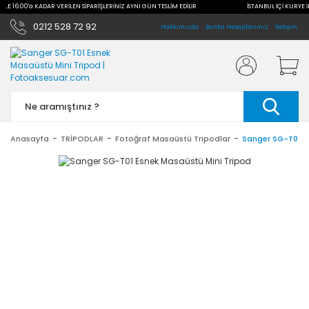
 İLE 16:00'a KADAR VERİLEN SİPARİŞLERİNİZ AYNI GÜN TESLİM EDİLİR.
İSTANBUL İÇİ KURYE İ
0212 528 72 92
Hakkımızda
Banka Hesaplarımız
İletişim
Anasayfa
TRİPODLAR
Fotoğraf Masaüstü Tripodlar
Sanger SG-T01 E