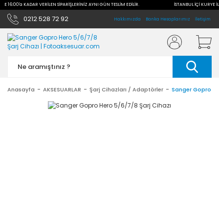
İLE 16:00'a KADAR VERİLEN SİPARİŞLERİNİZ AYNI GÜN TESLİM EDİLİR.
İSTANBUL İÇİ KURYE İL
0212 528 72 92
Hakkımızda
Banka Hesaplarımız
İletişim
Anasayfa
AKSESUARLAR
Şarj Cihazları / Adaptörler
Sanger Gopro Her