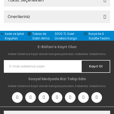
Taksit Seçenekleri
Önerileriniz
İade ve İptal
Takas ile
3000 TL Üzeri
Kurye ile 4
Koşulları
Satın Alma
Ücretsiz Kargo
Saatte Teslim
E-Bülten'e Kayıt Olun
Haber listemize kayıt olarak kampanyalardan, haberdar olabilirsiniz.
Kayıt Ol
Sosyal Medyada Bizi Takip Edin
Haber listemize kayıt olarak kampanyalardan, haberdar olabilirsiniz.