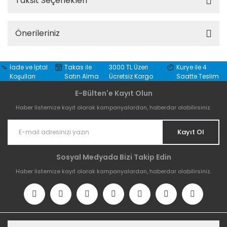
Taksit Seçenekleri
Önerileriniz
İade ve İptal
Takas ile
3000 TL Üzeri
Kurye ile 4
Koşulları
Satın Alma
Ücretsiz Kargo
Saatte Teslim
E-Bülten'e Kayıt Olun
Haber listemize kayıt olarak kampanyalardan, haberdar olabilirsiniz.
Kayıt Ol
Sosyal Medyada Bizi Takip Edin
Haber listemize kayıt olarak kampanyalardan, haberdar olabilirsiniz.