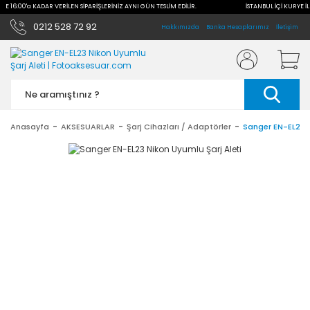
İLE 16:00'a KADAR VERİLEN SİPARİŞLERİNİZ AYNI GÜN TESLİM EDİLİR.
İSTANBUL İÇİ KURYE İL
0212 528 72 92
Hakkımızda
Banka Hesaplarımız
İletişim
Anasayfa
AKSESUARLAR
Şarj Cihazları / Adaptörler
Sanger EN-EL23 N