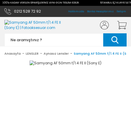
 16:00'a KADAR VERİLEN SİPARİŞLERİNİZ AYNI GÜN TESLİM EDİLİR.
İSTANBUL İÇİ KURYE İLE 1
0212 528 72 92
Hakkımızda
Banka Hesaplarımız
İletişim
Anasayfa
LENSLER
Aynasız Lensler
Samyang AF 50mm f/1.4 FE II (Son