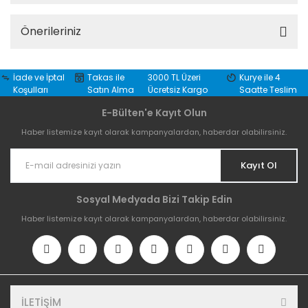
Önerileriniz
İade ve İptal
Takas ile
3000 TL Üzeri
Kurye ile 4
Koşulları
Satın Alma
Ücretsiz Kargo
Saatte Teslim
E-Bülten'e Kayıt Olun
Haber listemize kayıt olarak kampanyalardan, haberdar olabilirsiniz.
Kayıt Ol
Sosyal Medyada Bizi Takip Edin
Haber listemize kayıt olarak kampanyalardan, haberdar olabilirsiniz.
İLETİŞİM