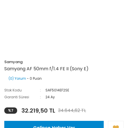
Samyang
Samyang AF 50mm f/1.4 FE II (Sony E)
(0) Yorum
- 0 Puan
Stok Kodu
SAF5014EF2SE
Garanti Süresi
24 Ay
32.219,50 TL
34.644,62 TL
%7
Gelince Haber Ver