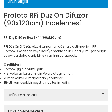
Ürün Bilgisi
Profoto RFi Düz Ön Difüzör
(90x120cm) İncelemesi
RFi Dış Difüze Bez 3x4' (90x120cm)
RFi Düz Ön Difüzör, yüzeyi tamamen düz hale getirmek için RFi
Softbox Dikdörtgen veya Kare'ye monte edilir. Daha yumuşak bir ışık
ve ayrıca daha geniş bir ışık yayılımı yaratacaktır.
Özellikleri
Softbox ışığınızı yumuşatır.
Hızlı ve kolay kurulum için Velcro ataşmanları.
Yüksek kaliteli kumaşlardan yapılmıştır.
Etiketli yumuşak bir poşet içinde teslim edilir.
Ürün Yorumları
Taksit Seçenekleri