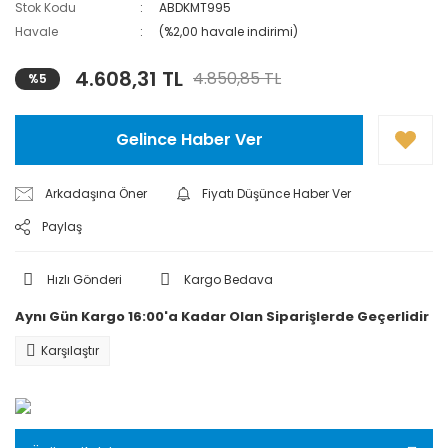
Stok Kodu
ABDKMT995
Hediye Kartları
Havale
(%2,00 havale indirimi)
Karanlık Oda
4.608,31 TL
4.850,85 TL
%5
Ekipmanları
Projeksiyon
Gelince Haber Ver
Arkadaşına Öner
Fiyatı Düşünce Haber Ver
Paylaş
Hızlı Gönderi
Kargo Bedava
Aynı Gün Kargo 16:00'a Kadar Olan Siparişlerde Geçerlidir
Karşılaştır