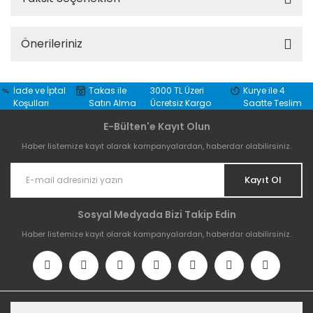
Önerileriniz
İade ve İptal
Takas ile
3000 TL Üzeri
Kurye ile 4
Koşulları
Satın Alma
Ücretsiz Kargo
Saatte Teslim
E-Bülten'e Kayıt Olun
Haber listemize kayıt olarak kampanyalardan, haberdar olabilirsiniz.
Kayıt Ol
Sosyal Medyada Bizi Takip Edin
Haber listemize kayıt olarak kampanyalardan, haberdar olabilirsiniz.