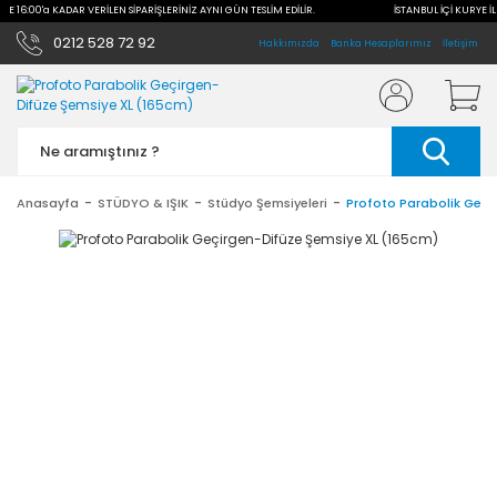
İLE 16:00'a KADAR VERİLEN SİPARİŞLERİNİZ AYNI GÜN TESLİM EDİLİR.
İSTANBUL İÇİ KURYE İL
0212 528 72 92
Hakkımızda
Banka Hesaplarımız
İletişim
Anasayfa
STÜDYO & IŞIK
Stüdyo Şemsiyeleri
Profoto Parabolik Geçi