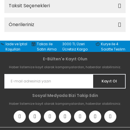
Taksit Seçenekleri
Önerileriniz
İade ve İptal
Takas ile
3000 TL Üzeri
Kurye ile 4
Koşulları
Satın Alma
Ücretsiz Kargo
Saatte Teslim
E-Bülten'e Kayıt Olun
Haber listemize kayıt olarak kampanyalardan, haberdar olabilirsiniz.
Kayıt Ol
Sosyal Medyada Bizi Takip Edin
Haber listemize kayıt olarak kampanyalardan, haberdar olabilirsiniz.