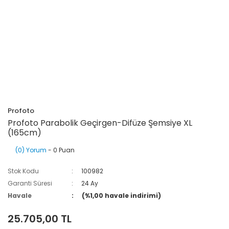
Profoto
Profoto Parabolik Geçirgen-Difüze Şemsiye XL
(165cm)
(0) Yorum
- 0 Puan
Stok Kodu
100982
Garanti Süresi
24 Ay
Havale
(%1,00 havale indirimi)
25.705,00 TL