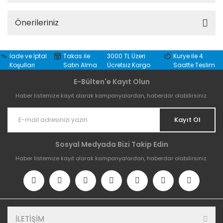
Önerileriniz
İade ve İptal
Takas ile
3000 TL Üzeri
Kurye ile 4
Koşulları
Satın Alma
Ücretsiz Kargo
Saatte Teslim
E-Bülten'e Kayıt Olun
Haber listemize kayıt olarak kampanyalardan, haberdar olabilirsiniz.
Kayıt Ol
Sosyal Medyada Bizi Takip Edin
Haber listemize kayıt olarak kampanyalardan, haberdar olabilirsiniz.
İLETİŞİM