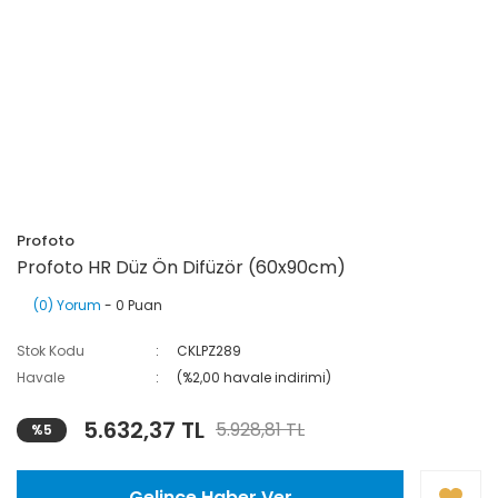
Profoto
Profoto HR Düz Ön Difüzör (60x90cm)
(0) Yorum
- 0 Puan
Stok Kodu
CKLPZ289
Havale
(%2,00 havale indirimi)
5.632,37 TL
5.928,81 TL
%5
Gelince Haber Ver