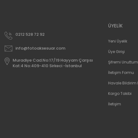
ÜYELİK
0212 528 72 92
Yeni Üyelik
info@fotoaksesuar.com
Üye Girişi
Muradiye Cad.No:17/19 Hayyam Çarşısı
Şifremi Unuttum
Kat:4 No:409-410 Sirkeci -İstanbul
İletişim Formu
Havale Bildirim
Kargo Takibi
İletişim