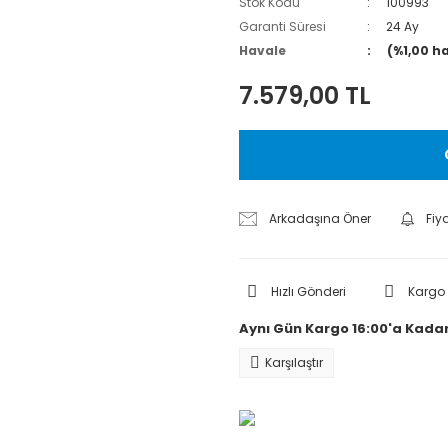
Stok Kodu
100993
Garanti Süresi
24 Ay
Havale
(%1,00 h
7.579,00 TL
Arkadaşına Öner
Fiy
Hızlı Gönderi
Kargo
Aynı Gün Kargo 16:00'a Kadar
Karşılaştır