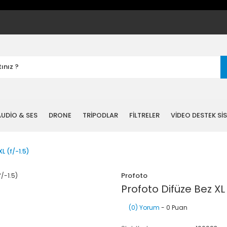
UDİO & SES
DRONE
TRİPODLAR
FİLTRELER
VİDEO DESTEK Sİ
L (f/-1.5)
Profoto
Profoto Difüze Bez XL 
(0) Yorum
- 0 Puan