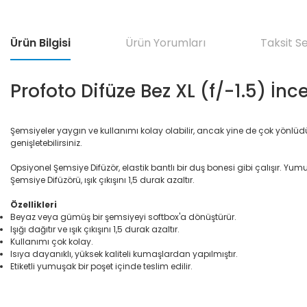
Ürün Bilgisi
Ürün Yorumları
Taksit S
Profoto Difüze Bez XL (f/-1.5) İn
Şemsiyeler yaygın ve kullanımı kolay olabilir, ancak yine de çok yönlüdü
genişletebilirsiniz.
Opsiyonel Şemsiye Difüzör, elastik bantlı bir duş bonesi gibi çalışır
Şemsiye Difüzörü, ışık çıkışını 1,5 durak azaltır.
Özellikleri
Beyaz veya gümüş bir şemsiyeyi softbox'a dönüştürür.
Işığı dağıtır ve ışık çıkışını 1,5 durak azaltır.
Kullanımı çok kolay.
Isıya dayanıklı, yüksek kaliteli kumaşlardan yapılmıştır.
Etiketli yumuşak bir poşet içinde teslim edilir.