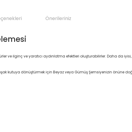
eçenekleri
Önerileriniz
celemesi
rler ve ilginç ve yaratıcı aydınlatma efektleri oluşturabilirler. Daha da iy
. Yumuşak kutuya dönüştürmek için Beyaz veya Gümüş Şemsiyenizin önüne doğ