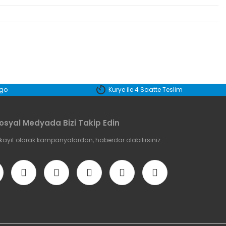
etebilirsiniz.
rgo
Kurye ile 4 Saatte Teslim
osyal Medyada Bizi Takip Edin
 kayıt olarak kampanyalardan, haberdar olabilirsiniz.