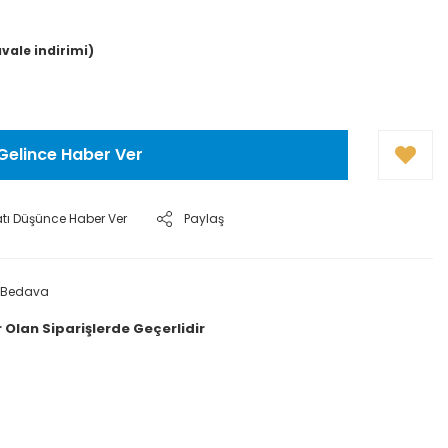
avale indirimi)
Gelince Haber Ver
atı Düşünce Haber Ver
Paylaş
 Bedava
 Olan Siparişlerde Geçerlidir