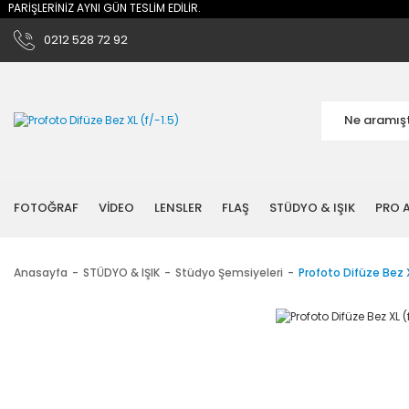
ARİŞLERİNİZ AYNI GÜN TESLİM EDİLİR.
0212 528 72 92
FOTOĞRAF
VİDEO
LENSLER
FLAŞ
STÜDYO & IŞIK
PRO A
Anasayfa
STÜDYO & IŞIK
Stüdyo Şemsiyeleri
Profoto Difüze Bez X