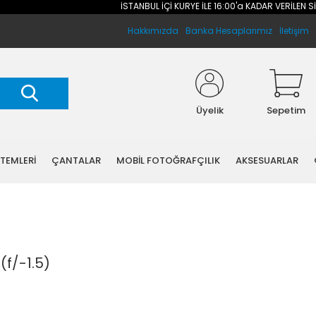
İSTANBUL İÇİ KURYE İLE 16:00'a KADAR VERİLEN SİPAR
Hakkımızda
Banka Hesaplarımız
İletişim
Üyelik
Sepetim
STEMLERİ
ÇANTALAR
MOBİL FOTOĞRAFÇILIK
AKSESUARLAR
(f/-1.5)