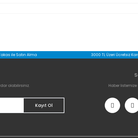
da yetersiz gördüğünüz noktaları öneri formunu kullanarak tarafımıza il
Takas ile Satın Alma
3000 TL Üzeri Ücretsiz Ka
Bu ürüne ilk yorumu siz yapın!
S
Yorum Yaz
r olabilirsiniz.
Haber listemize
Kayıt Ol