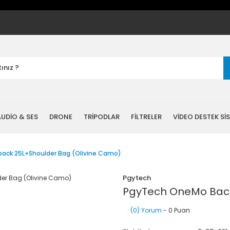
UDİO & SES
DRONE
TRİPODLAR
FİLTRELER
VİDEO DESTEK Sİ
ack 25L+Shoulder Bag (Olivine Camo)
Pgytech
PgyTech OneMo Back
(0) Yorum
- 0 Puan