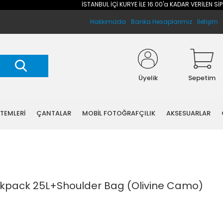
İSTANBUL İÇİ KURYE İLE 16:00'a KADAR VERİLEN SİPARİ
Hakkımızda
Banka Hesaplarımız
İletişim
Üyelik
Sepetim
STEMLERİ
ÇANTALAR
MOBİL FOTOĞRAFÇILIK
AKSESUARLAR
pack 25L+Shoulder Bag (Olivine Camo)