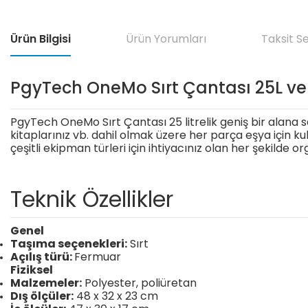
Ürün Bilgisi
Ürün Yorumları
Taksit S
PgyTech OneMo Sırt Çantası 25L v
PgyTech OneMo Sırt Çantası 25 litrelik geniş bir alana sa
kitaplarınız vb. dahil olmak üzere her parça eşya için kull
çeşitli ekipman türleri için ihtiyacınız olan her şekilde or
Teknik Özellikler
Genel
Taşıma seçenekleri:
Sırt
Açılış türü:
Fermuar
Fiziksel
Malzemeler:
Polyester, poliüretan
Dış ölçüler:
48 x 32 x 23 cm