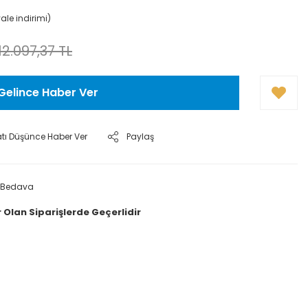
ale indirimi)
12.097,37 TL
Gelince Haber Ver
atı Düşünce Haber Ver
Paylaş
 Bedava
 Olan Siparişlerde Geçerlidir