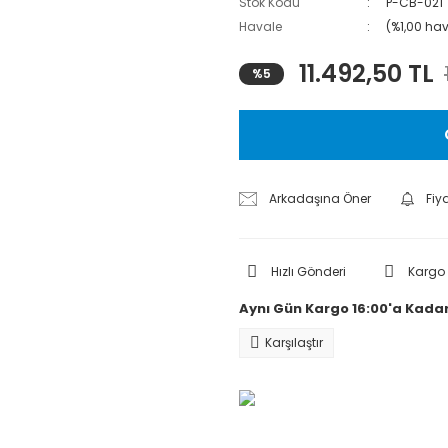
Stok Kodu
P-CB-021
Havale
(%1,00 hav
11.492,50 TL
%5
Arkadaşına Öner
Fiy
Hızlı Gönderi
Kargo
Aynı Gün Kargo 16:00'a Kadar
Karşılaştır