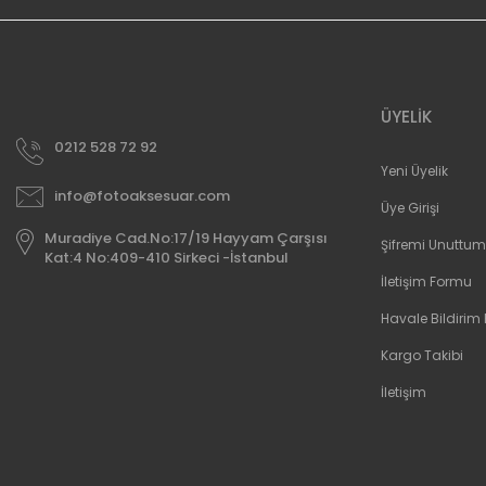
ÜYELİK
0212 528 72 92
Yeni Üyelik
info@fotoaksesuar.com
Üye Girişi
Muradiye Cad.No:17/19 Hayyam Çarşısı
Şifremi Unuttum
Kat:4 No:409-410 Sirkeci -İstanbul
İletişim Formu
Havale Bildirim
Kargo Takibi
İletişim