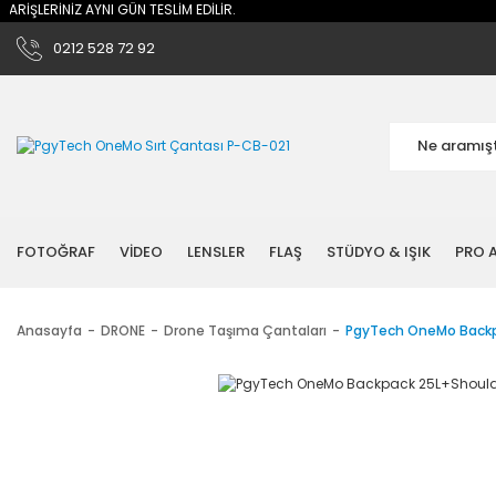
İŞLERİNİZ AYNI GÜN TESLİM EDİLİR.
0212 528 72 92
FOTOĞRAF
VİDEO
LENSLER
FLAŞ
STÜDYO & IŞIK
PRO A
Anasayfa
DRONE
Drone Taşıma Çantaları
PgyTech OneMo Backp