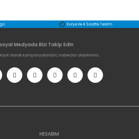
etebilirsiniz.
rgo
Kurye ile 4 Saatte Teslim
osyal Medyada Bizi Takip Edin
 kayıt olarak kampanyalardan, haberdar olabilirsiniz.
HESABIM