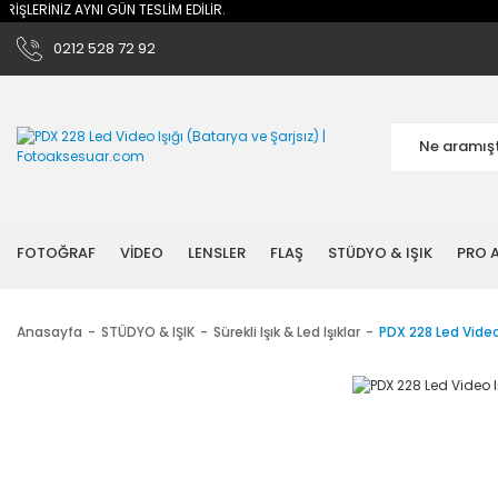
İNİZ AYNI GÜN TESLİM EDİLİR.
0212 528 72 92
FOTOĞRAF
VİDEO
LENSLER
FLAŞ
STÜDYO & IŞIK
PRO A
Anasayfa
STÜDYO & IŞIK
Sürekli Işık & Led Işıklar
PDX 228 Led Video 