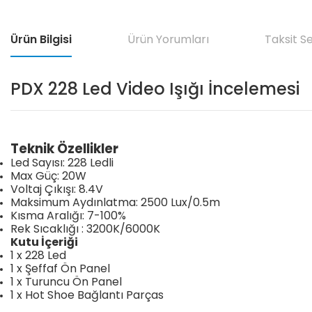
Ürün Bilgisi
Ürün Yorumları
Taksit S
PDX 228 Led Video Işığı İncelemesi
Teknik Özellikler
Led Sayısı: 228 Ledli
Max Güç: 20W
Voltaj Çıkışı: 8.4V
Maksimum Aydınlatma: 2500 Lux/0.5m
Kısma Aralığı: 7-100%
Rek Sıcaklığı : 3200K/6000K
Kutu İçeriği
1 x 228 Led
1 x Şeffaf Ön Panel
1 x Turuncu Ön Panel
1 x Hot Shoe Bağlantı Parças