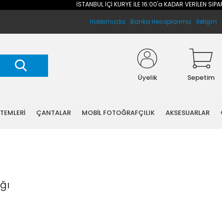
İSTANBUL İÇİ KURYE İLE 16:00'a KADAR VERİLEN SİPARİŞLERİN
Hakkımızda
Banka Hesaplarımız
İletişim
Üyelik
Sepetim
STEMLERİ
ÇANTALAR
MOBİL FOTOĞRAFÇILIK
AKSESUARLAR
ğı