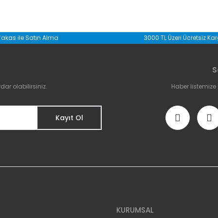
da yetersiz gördüğünüz noktaları öneri formunu kullanarak tarafımıza il
Takas ile Satın Alma
3000 TL Üzeri Ücretsiz Ka
Bu ürüne ilk yorumu siz yapın!
S
Yorum Yaz
r olabilirsiniz.
Haber listemize
Kayıt Ol
Gönder
KURUMSAL