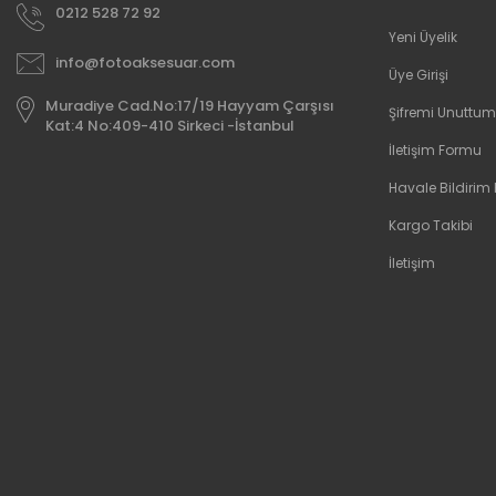
0212 528 72 92
Yeni Üyelik
info@fotoaksesuar.com
Üye Girişi
Muradiye Cad.No:17/19 Hayyam Çarşısı
Şifremi Unuttum
Kat:4 No:409-410 Sirkeci -İstanbul
İletişim Formu
Havale Bildirim
Kargo Takibi
İletişim