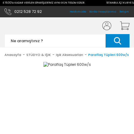
İLE 16:00'a KADAR VERİLEN SİPARİŞLERİNİZ AYNI GÜN TESLİM EDİLİR.
İSTANBUL İÇİ KURYE İL
0212 528 72 92
Hakkımızda
Banka Hesaplarımız
İletişim
Anasayfa
STÜDYO & IŞIK
Işık Aksesuarları
Paraflaş Tüpleri 600w/s