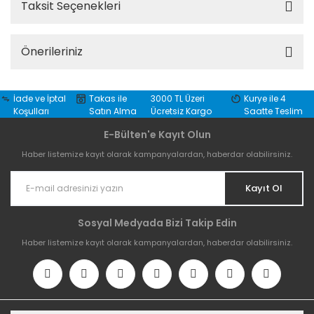
Taksit Seçenekleri
Önerileriniz
İade ve İptal
Takas ile
3000 TL Üzeri
Kurye ile 4
Koşulları
Satın Alma
Ücretsiz Kargo
Saatte Teslim
E-Bülten'e Kayıt Olun
Haber listemize kayıt olarak kampanyalardan, haberdar olabilirsiniz.
Kayıt Ol
Sosyal Medyada Bizi Takip Edin
Haber listemize kayıt olarak kampanyalardan, haberdar olabilirsiniz.