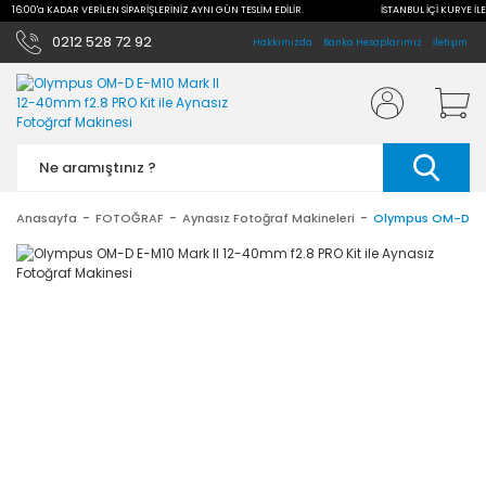
LE 16:00'a KADAR VERİLEN SİPARİŞLERİNİZ AYNI GÜN TESLİM EDİLİR.
İSTANBUL İÇİ KURYE İLE
0212 528 72 92
Hakkımızda
Banka Hesaplarımız
İletişim
Anasayfa
FOTOĞRAF
Aynasız Fotoğraf Makineleri
Olympus OM-D E-M1