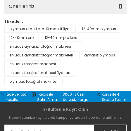
Önerileriniz
Etiketler :
olympus om-d e-m10 mark ii fiyat
12-40mm olympus
12-40mm pro
12-40mm pro lens
en ucuz aynasız fotoğraf makinesi
en ucuz aynasız fotoğraf makineleri
aynasız olympus
en ucuz fotoğraf makinesi
en ucuz fotoğraf makinesi fiyatları
olympus fotoğraf makinesi
İade ve İptal
Takas ile
3000 TL Üzeri
Kurye ile 4
Koşulları
Satın Alma
Ücretsiz Kargo
Saatte Teslim
E-Bülten'e Kayıt Olun
Haber listemize kayıt olarak kampanyalardan, haberdar olabilirsiniz.