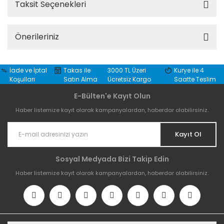
Taksit Seçenekleri
Önerileriniz
İade ve İptal
Takas ile
3000 TL Üzeri
Kurye ile 4
Koşulları
Satın Alma
Ücretsiz Kargo
Saatte Teslim
E-Bülten'e Kayıt Olun
Haber listemize kayıt olarak kampanyalardan, haberdar olabilirsiniz.
Kayıt Ol
Sosyal Medyada Bizi Takip Edin
Haber listemize kayıt olarak kampanyalardan, haberdar olabilirsiniz.