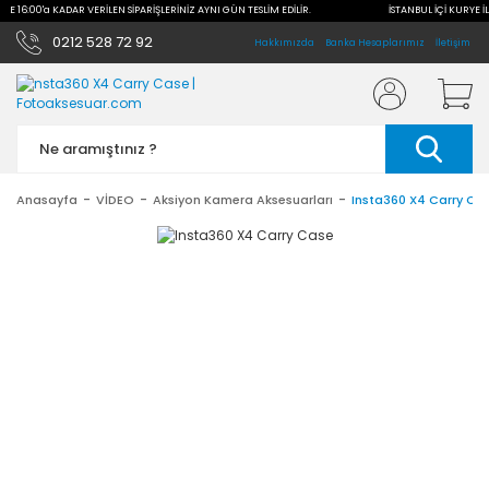
İLE 16:00'a KADAR VERİLEN SİPARİŞLERİNİZ AYNI GÜN TESLİM EDİLİR.
İSTANBUL İÇİ KURYE İL
0212 528 72 92
Hakkımızda
Banka Hesaplarımız
İletişim
Anasayfa
VİDEO
Aksiyon Kamera Aksesuarları
Insta360 X4 Carry Ca