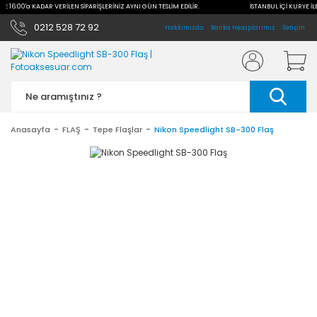
İLE 16:00'a KADAR VERİLEN SİPARİŞLERİNİZ AYNI GÜN TESLİM EDİLİR.
İSTANBUL İÇİ KURYE İL
0212 528 72 92
Hakkımızda
Banka Hesaplarımız
İletişim
Anasayfa
FLAŞ
Tepe Flaşlar
Nikon Speedlight SB-300 Flaş