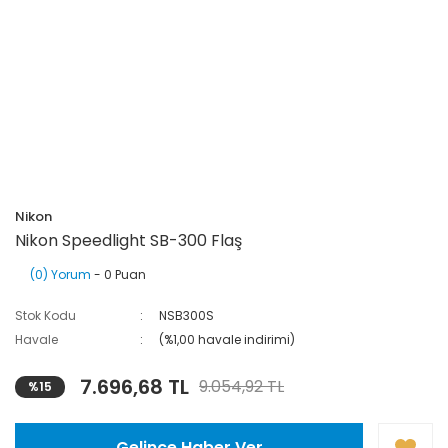
Nikon
Nikon Speedlight SB-300 Flaş
(0) Yorum
- 0 Puan
Stok Kodu
NSB300S
Havale
(%1,00 havale indirimi)
7.696,68 TL
9.054,92 TL
%15
Gelince Haber Ver