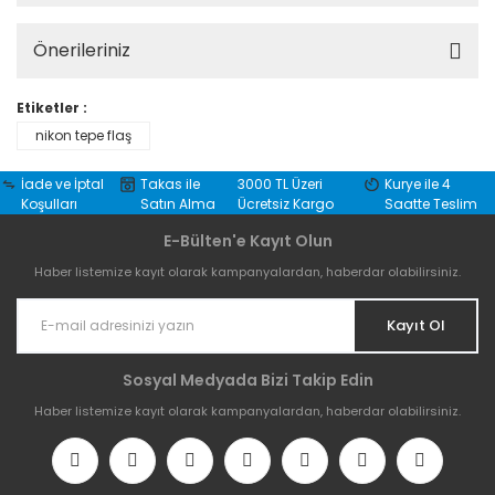
Önerileriniz
Etiketler :
nikon tepe flaş
İade ve İptal
Takas ile
3000 TL Üzeri
Kurye ile 4
Koşulları
Satın Alma
Ücretsiz Kargo
Saatte Teslim
E-Bülten'e Kayıt Olun
Haber listemize kayıt olarak kampanyalardan, haberdar olabilirsiniz.
Kayıt Ol
Sosyal Medyada Bizi Takip Edin
Haber listemize kayıt olarak kampanyalardan, haberdar olabilirsiniz.