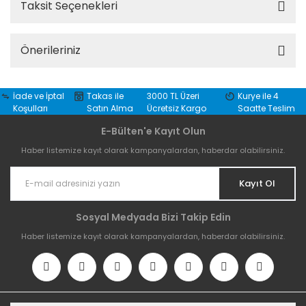
Taksit Seçenekleri
Önerileriniz
İade ve İptal
Takas ile
3000 TL Üzeri
Kurye ile 4
Koşulları
Satın Alma
Ücretsiz Kargo
Saatte Teslim
E-Bülten'e Kayıt Olun
Haber listemize kayıt olarak kampanyalardan, haberdar olabilirsiniz.
Kayıt Ol
Sosyal Medyada Bizi Takip Edin
Haber listemize kayıt olarak kampanyalardan, haberdar olabilirsiniz.