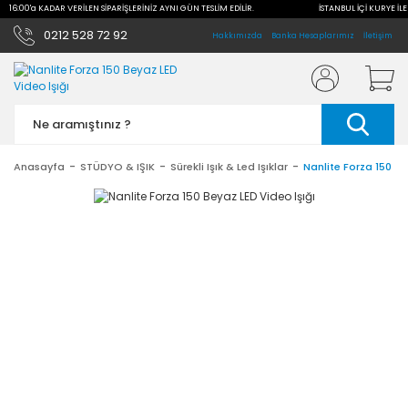
 16:00'a KADAR VERİLEN SİPARİŞLERİNİZ AYNI GÜN TESLİM EDİLİR.
İSTANBUL İÇİ KURYE İLE 1
0212 528 72 92
Hakkımızda
Banka Hesaplarımız
İletişim
Anasayfa
STÜDYO & IŞIK
Sürekli Işık & Led Işıklar
Nanlite Forza 150 Be