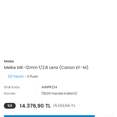
Meike
Meike MK-12mm f/2.8 Lens (Canon EF-M)
(0) Yorum
- 0 Puan
Stok Kodu
AHNPRZ24
Havale
(%1,00 havale indirimi)
14.376,90 TL
15.133,58 TL
%5