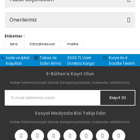
Önerileriniz
Etiketler :
lens
fotoaksesuar
meike
İade ve İptal
Takas ile
3000 TL Üzeri
Kurye ile 4
Koşulları
Satın Alma
Ücretsiz Kargo
Saatte Teslim
E-Bülten'e Kayıt Olun
Haber listemize kayıt olarak kampanyalardan, haberdar olabilirsiniz.
Kayıt Ol
Sosyal Medyada Bizi Takip Edin
Haber listemize kayıt olarak kampanyalardan, haberdar olabilirsiniz.