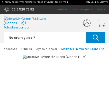
İLE 16:00'a KADAR VERİLEN SİPARİŞLERİNİZ AYNI GÜN TESLİM EDİLİR.
İSTANBUL İÇİ KURYE İL
0212 528 72 92
Hakkımızda
Banka Hesaplarımız
İletişim
Anasayfa
LENSLER
Aynasız Lensler
Meike MK-12mm f/2.8 Lens (Cano