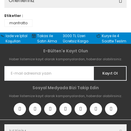
Önerileriniz
Etiketler :
manfrotto
İade ve İptal
Takas ile
3000 TL Üzeri
Kurye ile 4
Koşulları
Satın Alma
Ücretsiz Kargo
Saatte Teslim
E-Bülten'e Kayıt Olun
Haber listemize kayıt olarak kampanyalardan, haberdar olabilirsiniz.
Kayıt Ol
Sosyal Medyada Bizi Takip Edin
Haber listemize kayıt olarak kampanyalardan, haberdar olabilirsiniz.