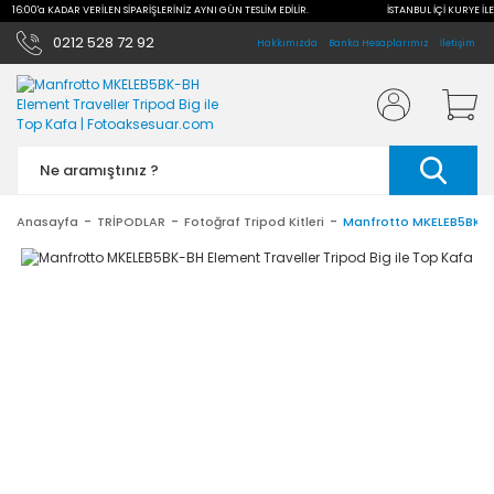
LE 16:00'a KADAR VERİLEN SİPARİŞLERİNİZ AYNI GÜN TESLİM EDİLİR.
İSTANBUL İÇİ KURYE İLE
0212 528 72 92
Hakkımızda
Banka Hesaplarımız
İletişim
Anasayfa
TRİPODLAR
Fotoğraf Tripod Kitleri
Manfrotto MKELEB5BK-BH