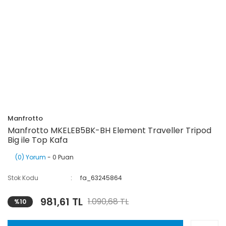
Manfrotto
Manfrotto MKELEB5BK-BH Element Traveller Tripod
Big ile Top Kafa
(0) Yorum
- 0 Puan
Stok Kodu
fa_63245864
981,61 TL
1.090,68 TL
%10