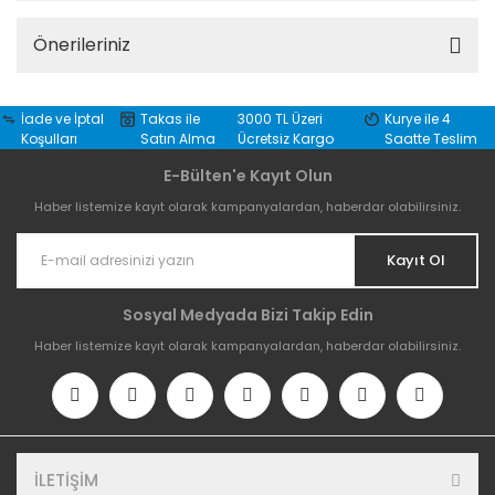
Önerileriniz
İade ve İptal
Takas ile
3000 TL Üzeri
Kurye ile 4
Koşulları
Satın Alma
Ücretsiz Kargo
Saatte Teslim
E-Bülten'e Kayıt Olun
Haber listemize kayıt olarak kampanyalardan, haberdar olabilirsiniz.
Kayıt Ol
Sosyal Medyada Bizi Takip Edin
Haber listemize kayıt olarak kampanyalardan, haberdar olabilirsiniz.
İLETİŞİM