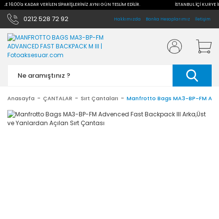
 İLE 16:00'a KADAR VERİLEN SİPARİŞLERİNİZ AYNI GÜN TESLİM EDİLİR.
İSTANBUL İÇİ KURYE İ
0212 528 72 92
Hakkımızda
Banka Hesaplarımız
İletişim
Anasayfa
ÇANTALAR
Sırt Çantaları
Manfrotto Bags MA3-BP-FM Advenc