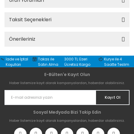
Ürün Yorumları
Taksit Seçenekleri
Önerileriniz
İade ve İptal
Takas ile
3000 TL Üzeri
Kurye ile 4
Koşulları
Satın Alma
Ücretsiz Kargo
Saatte Teslim
E-Bülten'e Kayıt Olun
Haber listemize kayıt olarak kampanyalardan, haberdar olabilirsiniz.
Kayıt Ol
Sosyal Medyada Bizi Takip Edin
Haber listemize kayıt olarak kampanyalardan, haberdar olabilirsiniz.