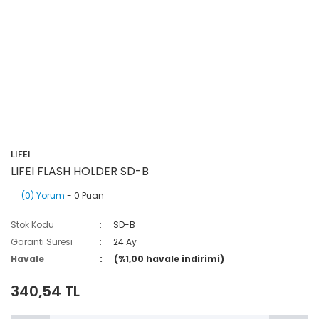
LIFEI
LIFEI FLASH HOLDER SD-B
(0) Yorum
- 0 Puan
Stok Kodu
SD-B
Garanti Süresi
24 Ay
Havale
(%1,00 havale indirimi)
340,54 TL