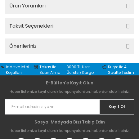
Ürün Yorumları
Taksit Seçenekleri
Önerileriniz
İade ve İptal
Takas ile
3000 TL Üzeri
Kurye ile 4
Koşulları
Satın Alma
Ücretsiz Kargo
Saatte Teslim
E-Bülten'e Kayıt Olun
Haber listemize kayıt olarak kampanyalardan, haberdar olabilirsiniz.
Kayıt Ol
Sosyal Medyada Bizi Takip Edin
Haber listemize kayıt olarak kampanyalardan, haberdar olabilirsiniz.