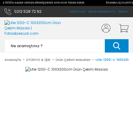
 İLE 16:00'a KADAR VERİLEN SİPARİŞLERİNİZ AYNI GÜN TESLİM EDİLİR.
İSTANBUL İÇİ KURYE İ
0212 528 72 92
Hakkımızda
Banka Hesaplarımız
İletişim
Anasayfa
STÜDYO & IŞIK
Ürün Çekim Masaları
Lifei 1200-C 100X200