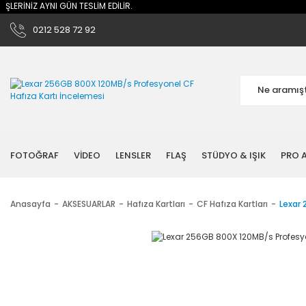
LERİNİZ AYNI GÜN TESLİM EDİLİR.
0212 528 72 92
FOTOĞRAF
VİDEO
LENSLER
FLAŞ
STÜDYO & IŞIK
PRO A
Anasayfa
AKSESUARLAR
Hafıza Kartları
CF Hafıza Kartları
Lexar 