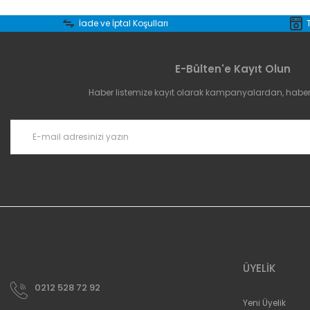
İade ve İptal Koşulları
Ürün resmi kalitesiz, bozuk veya görüntülenemiyor.
Ürün açıklamasında eksik bilgiler bulunuyor.
E-Bülten'e Kayıt Olun
Ürün bilgilerinde hatalar bulunuyor.
Ürün fiyatı diğer sitelerden daha pahalı.
Haber listemize kayıt olarak kampanyalardan, haberda
Bu ürüne benzer farklı alternatifler olmalı.
ÜYELİK
0212 528 72 92
Yeni Üyelik