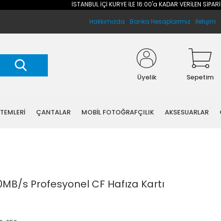
İSTANBUL İÇİ KURYE İLE 16:00'a KADAR VERİLEN SİPARİŞLE
Hakkımızda
Banka Hesaplarımız
İletişim
Üyelik
Sepetim
STEMLERİ
ÇANTALAR
MOBİL FOTOĞRAFÇILIK
AKSESUARLAR
MB/s Profesyonel CF Hafıza Kartı