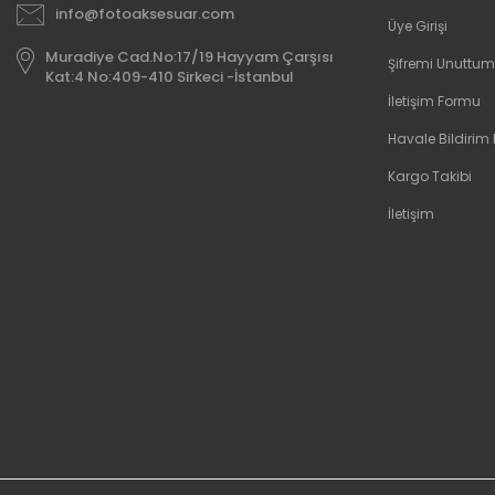
info@fotoaksesuar.com
Üye Girişi
Muradiye Cad.No:17/19 Hayyam Çarşısı
Şifremi Unuttum
Kat:4 No:409-410 Sirkeci -İstanbul
İletişim Formu
Havale Bildirim
Kargo Takibi
İletişim