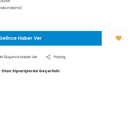
00x256
ale indirimi)
Gelince Haber Ver
atı Düşünce Haber Ver
Paylaş
 Olan Siparişlerde Geçerlidir