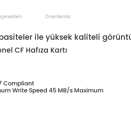
eçenekleri
Önerileriniz
asiteler ile yüksek kaliteli görünt
nel CF Hafıza Kartı
7 Compliant
ximum Write Speed 45 MB/s Maximum
da yetersiz gördüğünüz noktaları öneri formunu kullanarak tarafımıza il