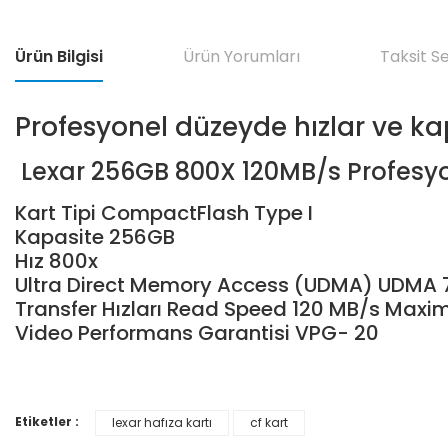
Ürün Bilgisi
Ürün Yorumları
Taksit S
Profesyonel düzeyde hızlar ve kap
Lexar 256GB 800X 120MB/s Profesyo
Kart Tipi CompactFlash Type I
Kapasite 256GB
Hız 800x
Ultra Direct Memory Access (UDMA) UDMA 
Transfer Hızları Read Speed 120 MB/s Ma
Video Performans Garantisi VPG- 20
Etiketler :
lexar hafıza kartı
cf kart
Bu ürünün fiyat bilgisi, resim, ürün açıklamalarında ve diğer konular
Görüş ve önerileriniz için teşekkür ederiz.