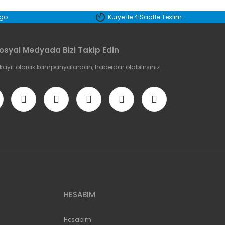
rgo
Kurye ile 4 Saatte Teslim
osyal Medyada Bizi Takip Edin
 kayıt olarak kampanyalardan, haberdar olabilirsiniz.
HESABIM
Hesabım