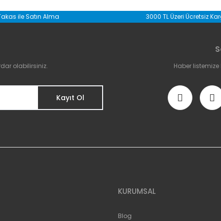
Bu ürüne ilk yorumu siz yapın!
Takas ile Satın Alma
3000 TL Üzeri Ücretsiz Ka
Yorum Yaz
S
r olabilirsiniz.
Haber listemize
Kayıt Ol
Gönder
KURUMSAL
Blog