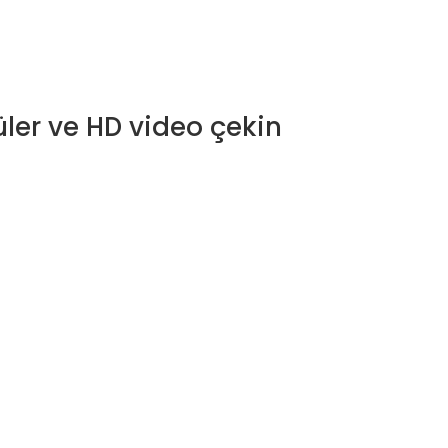
üler ve HD video çekin
etebilirsiniz.