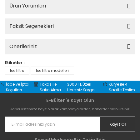
Ürün Yorumları
Taksit Seçenekleri
Önerileriniz
Etiketler :
lee filtre
lee filtre modelleri
İade ve İptal
Takas ile
3000 TL Üzeri
Kurye ile 4
Koşulları
Satın Alma
Ücretsiz Kargo
Saatte Teslim
E-Bülten'e Kayıt Olun
Haber listemize kayıt olarak kampanyalardan, haberdar olabilirsiniz.
Kayıt Ol
Sosyal Medyada Bizi Takip Edin