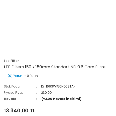
Lee Filter
LEE Filters 150 x 150mm Standart ND 0.6 Cam Filtre
(0) Yorum
- 0 Puan
Stok Kodu
Ki_166SW150ND6STAN
Piyasa Fiyatı
230.00
Havale
(%1,00 havale indirimi)
13.340,00 TL