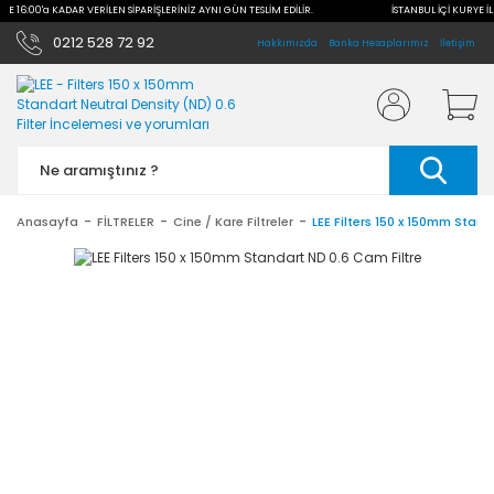
İLE 16:00'a KADAR VERİLEN SİPARİŞLERİNİZ AYNI GÜN TESLİM EDİLİR.
İSTANBUL İÇİ KURYE İL
0212 528 72 92
Hakkımızda
Banka Hesaplarımız
İletişim
Anasayfa
FİLTRELER
Cine / Kare Filtreler
LEE Filters 150 x 150mm Stand