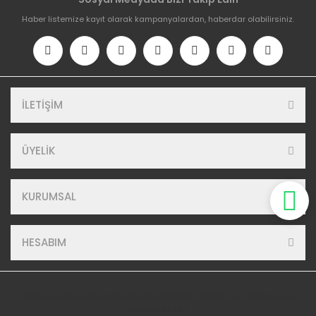
Haber listemize kayıt olarak kampanyalardan, haberdar olabilirsiniz.
İLETİŞİM
ÜYELİK
KURUMSAL
HESABIM
© Tüm Hakları Saklıdır. Kredi kartı bilgileriniz 256bit SSL sertifikası ile
korunmaktadır.