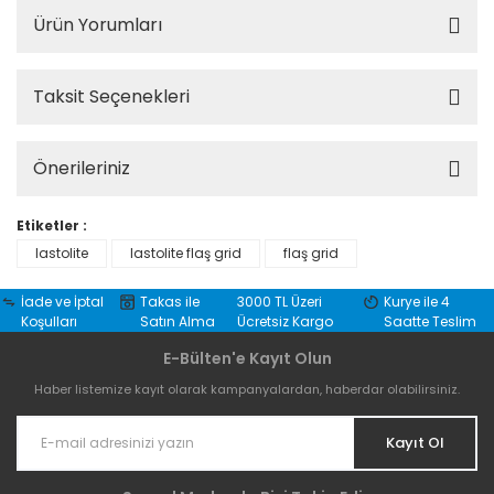
Ürün Yorumları
Taksit Seçenekleri
Önerileriniz
Etiketler :
lastolite
lastolite flaş grid
flaş grid
İade ve İptal
Takas ile
3000 TL Üzeri
Kurye ile 4
Koşulları
Satın Alma
Ücretsiz Kargo
Saatte Teslim
E-Bülten'e Kayıt Olun
Haber listemize kayıt olarak kampanyalardan, haberdar olabilirsiniz.
Kayıt Ol