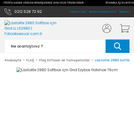
İLE 16:00'a KADAR VERİLEN SİPARİŞLERİNİZ AYNI GÜN TESLİM EDİLİR.
İSTANBUL İÇİ KURYE İL
0212 528 72 92
Hakkımızda
Banka Hesaplarımız
İletişim
Anasayfa
FLAŞ
Flaş Diffuser ve Yumuşatıcılar
Lastolite 2980 Softbox