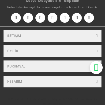
Sosyal Medyada Bizi Takip Edin
Haber listemize kayıt olarak kampanyalardan, haberdar olabilirsiniz.
İLETİŞİM
ÜYELİK
KURUMSAL
HESABIM
© Tüm Hakları Saklıdır. Kredi kartı bilgileriniz 256bit SSL sertifikası ile
korunmaktadır.