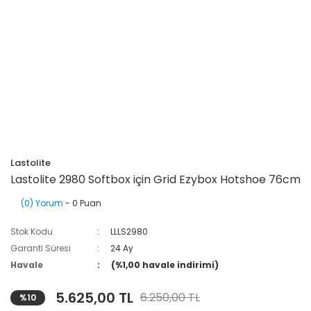
Lastolite
Lastolite 2980 Softbox için Grid Ezybox Hotshoe 76cm
(0) Yorum
- 0 Puan
Stok Kodu
LLLS2980
Garanti Süresi
24 Ay
Havale
(%1,00 havale indirimi)
5.625,00 TL
6.250,00 TL
%10