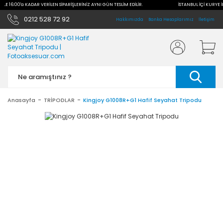
 İLE 16:00'a KADAR VERİLEN SİPARİŞLERİNİZ AYNI GÜN TESLİM EDİLİR.
İSTANBUL İÇİ KURYE İ
0212 528 72 92
Hakkımızda
Banka Hesaplarımız
İletişim
Anasayfa
TRİPODLAR
Kingjoy G1008R+G1 Hafif Seyahat Tripodu