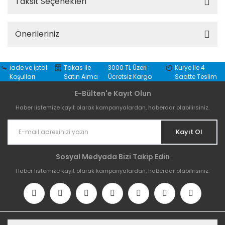
Taksit Seçenekleri
Önerileriniz
İade ve İptal
Takas ile
3000 TL Üzeri
Kurye ile 4
Koşulları
Satın Alma
Ücretsiz Kargo
Saatte Teslim
E-Bülten'e Kayıt Olun
Haber listemize kayıt olarak kampanyalardan, haberdar olabilirsiniz.
Kayıt Ol
Sosyal Medyada Bizi Takip Edin
Haber listemize kayıt olarak kampanyalardan, haberdar olabilirsiniz.