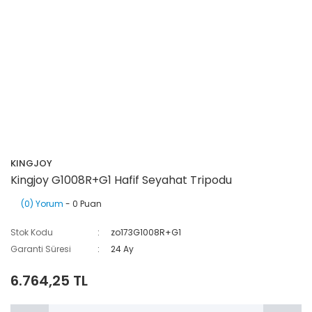
KINGJOY
Kingjoy G1008R+G1 Hafif Seyahat Tripodu
(0) Yorum
- 0 Puan
Stok Kodu
zo173G1008R+G1
Garanti Süresi
24 Ay
6.764,25 TL