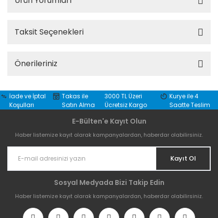
Ürün Yorumları
Taksit Seçenekleri
Önerileriniz
İade ve İptal
Takas ile
3000 TL Üzeri
Kurye ile 4
Koşulları
Satın Alma
Ücretsiz Kargo
Saatte Teslim
E-Bülten'e Kayıt Olun
Haber listemize kayıt olarak kampanyalardan, haberdar olabilirsiniz.
Kayıt Ol
Sosyal Medyada Bizi Takip Edin
Haber listemize kayıt olarak kampanyalardan, haberdar olabilirsiniz.