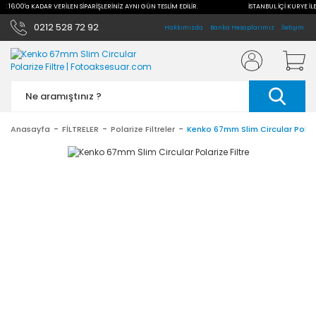
LE 16:00'a KADAR VERİLEN SİPARİŞLERİNİZ AYNI GÜN TESLİM EDİLİR.
İSTANBUL İÇİ KURYE İLE
0212 528 72 92
Hakkımızda
Banka Hesaplarımız
İletişim
Anasayfa
FİLTRELER
Polarize Filtreler
Kenko 67mm Slim Circular Polari