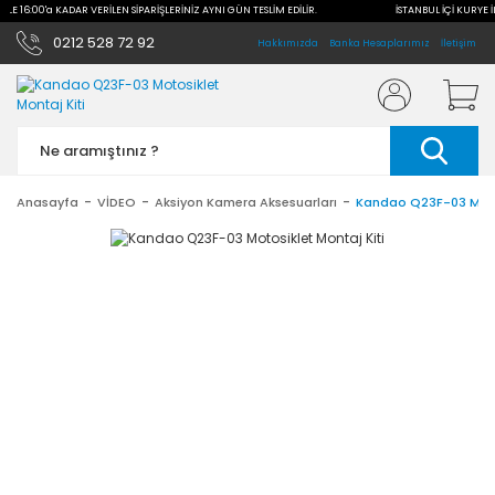
 İLE 16:00'a KADAR VERİLEN SİPARİŞLERİNİZ AYNI GÜN TESLİM EDİLİR.
İSTANBUL İÇİ KURYE İ
0212 528 72 92
Hakkımızda
Banka Hesaplarımız
İletişim
Anasayfa
VİDEO
Aksiyon Kamera Aksesuarları
Kandao Q23F-03 Motos