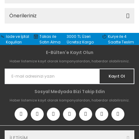
Önerileriniz
İade ve İptal
Takas ile
3000 TL Üzeri
Kurye ile 4
Koşulları
Satın Alma
Ücretsiz Kargo
Saatte Teslim
E-Bülten'e Kayıt Olun
Haber listemize kayıt olarak kampanyalardan, haberdar olabilirsiniz.
Kayıt Ol
Sosyal Medyada Bizi Takip Edin
Haber listemize kayıt olarak kampanyalardan, haberdar olabilirsiniz.
İLETİŞİM