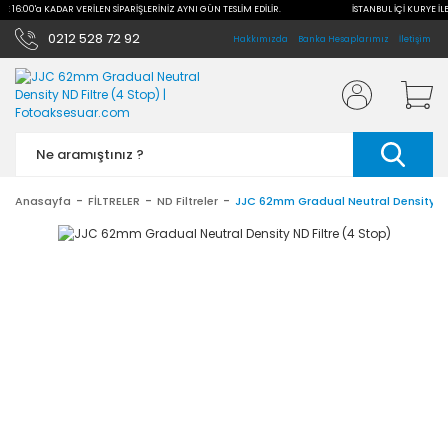
LE 16:00'a KADAR VERİLEN SİPARİŞLERİNİZ AYNI GÜN TESLİM EDİLİR.
İSTANBUL İÇİ KURYE İLE
0212 528 72 92
Hakkımızda
Banka Hesaplarımız
İletişim
Anasayfa
FİLTRELER
ND Filtreler
JJC 62mm Gradual Neutral Density ND