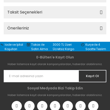
Taksit Seçenekleri
Önerileriniz
İade ve İptal
Takas ile
3000 TL Üzeri
Kurye ile 4
Koşulları
Satın Alma
Ücretsiz Kargo
Saatte Teslim
E-Bülten'e Kayıt Olun
Haber listemize kayıt olarak kampanyalardan, haberdar olabilirsiniz.
Kayıt Ol
Sosyal Medyada Bizi Takip Edin
Haber listemize kayıt olarak kampanyalardan, haberdar olabilirsiniz.