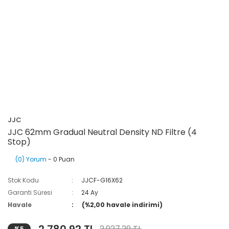
JJC
JJC 62mm Gradual Neutral Density ND Filtre (4
Stop)
(0) Yorum
- 0 Puan
Stok Kodu
JJCF-G16X62
Garanti Süresi
24 Ay
Havale
(%2,00 havale indirimi)
2.927,29 TL
%5