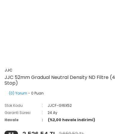
JJC
JJC 52mm Gradual Neutral Density ND Filtre (4
Stop)
(0) Yorum
- 0 Puan
Stok Kodu
JJCF-G16X52
Garanti Süresi
24 Ay
Havale
(%2,00 havale indirimi)
2.659,52 TL
%5