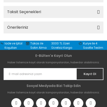
Taksit Seçenekleri
Önerileriniz
İade ve İptal
Takas ile
3000 TL Üzeri
Kurye ile 4
Koşulları
Satın Alma
Ücretsiz Kargo
Saatte Teslim
E-Bülten'e Kayıt Olun
Haber listemize kayıt olarak kampanyalardan, haberdar olabilirsiniz.
Kayıt Ol
Sosyal Medyada Bizi Takip Edin
Haber listemize kayıt olarak kampanyalardan, haberdar olabilirsiniz.