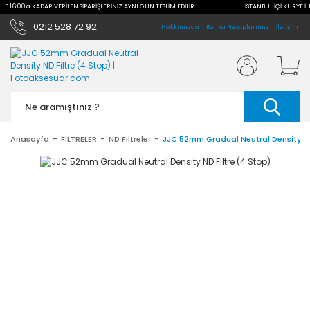
İLE 16:00'a KADAR VERİLEN SİPARİŞLERİNİZ AYNI GÜN TESLİM EDİLİR.
İSTANBUL İÇİ KURYE İL
0212 528 72 92
Hakkımızda
Banka Hesaplarımız
İletişim
Anasayfa
FİLTRELER
ND Filtreler
JJC 52mm Gradual Neutral Density ND