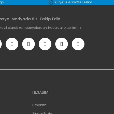
rgo
Kurye ile 4 Saatte Teslim
osyal Medyada Bizi Takip Edin
 kayıt olarak kampanyalardan, haberdar olabilirsiniz.
HESABIM
Hesabım
Sipariş Takip