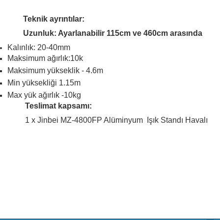
Teknik ayrıntılar:
Uzunluk: Ayarlanabilir 115cm ve 460cm a
rasında
Kalınlık: 20-40mm
Maksimum ağırlık:10k
Maksimum yükseklik - 4.6m
Min yüksekliği 1.15m
Max yük ağırlık -10kg
Teslimat kapsamı:
1 x Jinbei MZ-4800FP Alüminyum Işık Standı Havalı
Bu ürünün fiyat bilgisi, resim, ürün açıklamalarında ve diğer konular