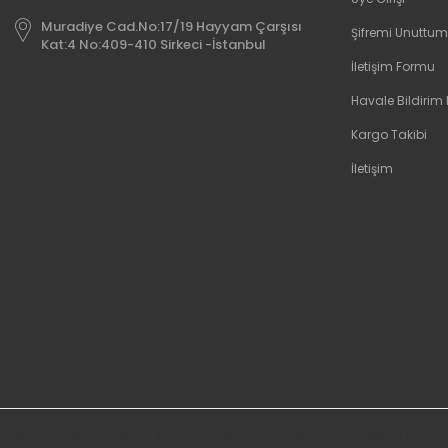
Muradiye Cad.No:17/19 Hayyam Çarşısı
Şifremi Unuttum
Kat:4 No:409-410 Sirkeci -İstanbul
İletişim Formu
Havale Bildirim
Kargo Takibi
İletişim
© Tüm Hakları Saklıdır. Kredi kartı bilgileriniz 256bit SSL sertifikası ile k