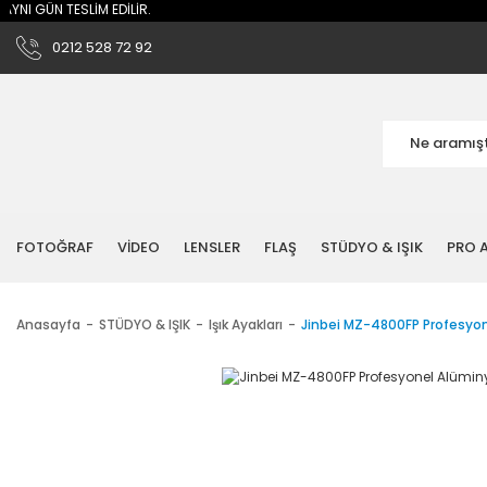
I GÜN TESLİM EDİLİR.
0212 528 72 92
FOTOĞRAF
VİDEO
LENSLER
FLAŞ
STÜDYO & IŞIK
PRO A
Anasayfa
STÜDYO & IŞIK
Işık Ayakları
Jinbei MZ-4800FP Profesyon