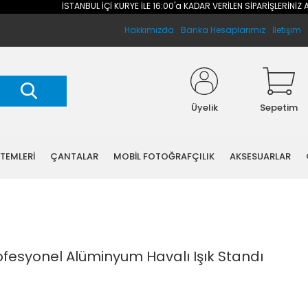
İSTANBUL İÇİ KURYE İLE 16:00'a KADAR VERİLEN SİPARİŞLERİNİZ AYNI 
Hakkımızda
Banka Hesaplarımız
İletişim
Üyelik
Sepetim
STEMLERİ
ÇANTALAR
MOBİL FOTOĞRAFÇILIK
AKSESUARLAR
fesyonel Alüminyum Havalı Işık Standı