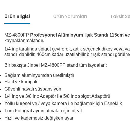
Ürün Bilgisi
Ürün Yorumları
Taksit S
MZ-4800FP
Profesyonel Alüminyum Işık Standı
115cm ve
kaynaklanmaktadır.
1/4 inç tarafında spigot çevirerek, artık seçenek dikey veya 
standı dahildir.
460cm kadar uzatılabilir bir ışık standı görülm
Bir bakışta Jinbei MZ-4800FP stand tüm faydaları:
Sağlam alüminyumdan üretilmiştir
Hafif ve kompakt
Güvenli havalı süspansiyon
1/4 inç ve 3/8 inç Adaptör ile 5/8 inç spigot Adaptörü
Yollu küresel ve / veya kamera ile bağlamak için Esneklik
Tüm Fotoğraf aydınlatmaları için ideal
Hızlı ve kademesiz değişken ayarı