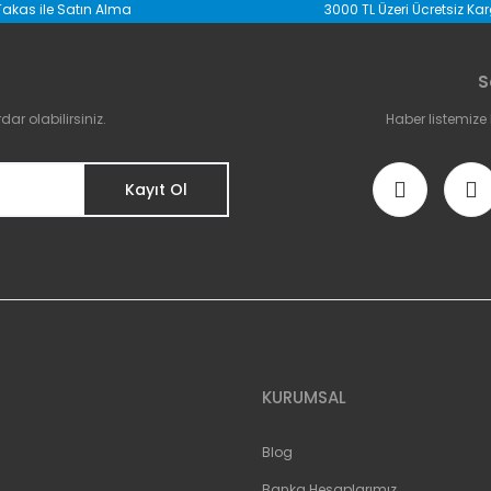
Takas ile Satın Alma
3000 TL Üzeri Ücretsiz Ka
Bu ürüne ilk yorumu siz yapın!
S
Yorum Yaz
r olabilirsiniz.
Haber listemize
Kayıt Ol
Gönder
KURUMSAL
Blog
Banka Hesaplarımız