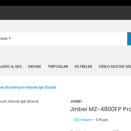
UDİO & SES
DRONE
TRİPODLAR
FİLTRELER
VİDEO DESTEK Sİ
el Alüminyum Havalı Işık Standı
JINBEI
Jinbei MZ-4800FP Pro
(0) Yorum
- 0 Puan