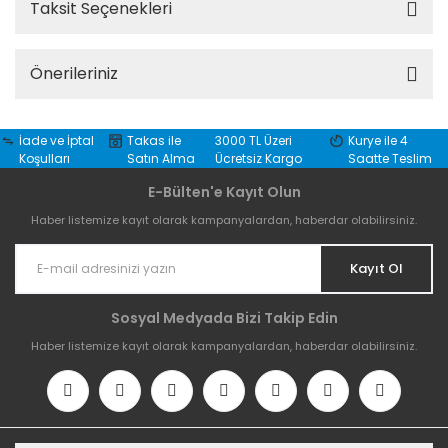
Taksit Seçenekleri
Önerileriniz
İade ve İptal
Takas ile
3000 TL Üzeri
Kurye ile 4
Koşulları
Satın Alma
Ücretsiz Kargo
Saatte Teslim
E-Bülten'e Kayıt Olun
Haber listemize kayıt olarak kampanyalardan, haberdar olabilirsiniz.
Kayıt Ol
Sosyal Medyada Bizi Takip Edin
Haber listemize kayıt olarak kampanyalardan, haberdar olabilirsiniz.