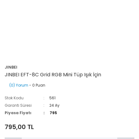
JINBEI
JINBEI EFT-8C Grid RGB Mini Tüp Işık İçin
(0) Yorum
- 0 Puan
Stok Kodu
561
Garanti Süresi
24 Ay
Piyasa Fiyatı
795
795,00 TL