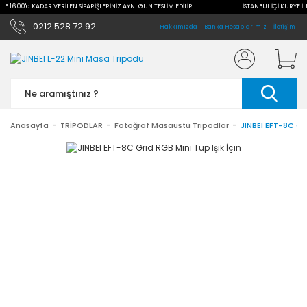
İLE 16:00'a KADAR VERİLEN SİPARİŞLERİNİZ AYNI GÜN TESLİM EDİLİR.
İSTANBUL İÇİ KURYE İL
0212 528 72 92
Hakkımızda
Banka Hesaplarımız
İletişim
Anasayfa
TRİPODLAR
Fotoğraf Masaüstü Tripodlar
JINBEI EFT-8C Gri