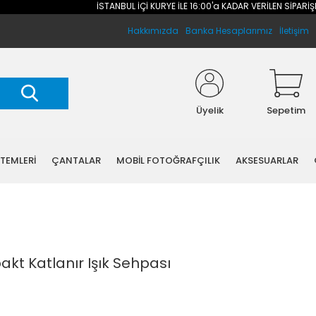
İSTANBUL İÇİ KURYE İLE 16:00'a KADAR VERİLEN SİPARİŞLERİNİZ 
Hakkımızda
Banka Hesaplarımız
İletişim
Üyelik
Sepetim
STEMLERİ
ÇANTALAR
MOBİL FOTOĞRAFÇILIK
AKSESUARLAR
kt Katlanır Işık Sehpası