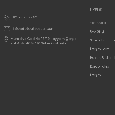
ÜYELİK
0212 528 72 92
Yeni Üyelik
info@fotoaksesuar.com
Üye Girişi
Muradiye Cad.No:17/19 Hayyam Çarşısı
Şifremi Unuttum
Kat:4 No:409-410 Sirkeci -İstanbul
İletişim Formu
Havale Bildirim
Kargo Takibi
İletişim