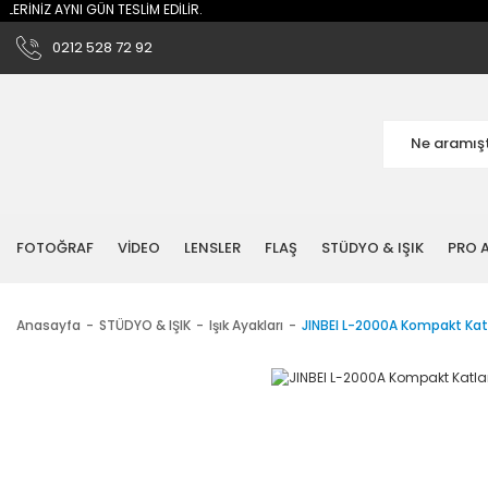
Z AYNI GÜN TESLİM EDİLİR.
0212 528 72 92
FOTOĞRAF
VİDEO
LENSLER
FLAŞ
STÜDYO & IŞIK
PRO A
Anasayfa
STÜDYO & IŞIK
Işık Ayakları
JINBEI L-2000A Kompakt Katl