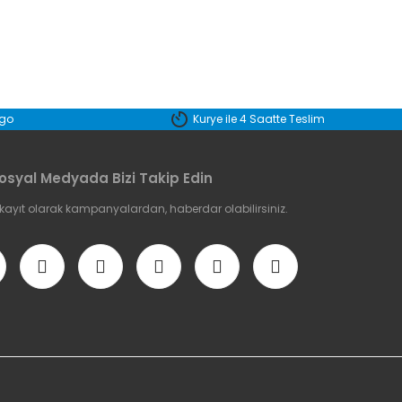
etebilirsiniz.
rgo
Kurye ile 4 Saatte Teslim
osyal Medyada Bizi Takip Edin
 kayıt olarak kampanyalardan, haberdar olabilirsiniz.