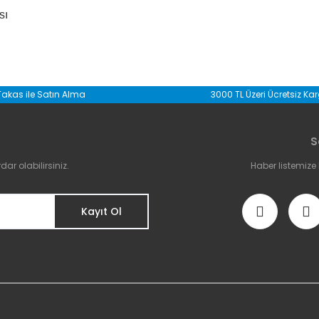
sı
da yetersiz gördüğünüz noktaları öneri formunu kullanarak tarafımıza il
Takas ile Satın Alma
3000 TL Üzeri Ücretsiz Ka
Bu ürüne ilk yorumu siz yapın!
S
Yorum Yaz
r olabilirsiniz.
Haber listemize
Kayıt Ol
Gönder