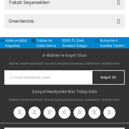
Taksit Seçenekleri
Önerileriniz
İade ve İptal
Takas ile
3000 TL Üzeri
Kurye ile 4
Koşulları
Satın Alma
Ücretsiz Kargo
Saatte Teslim
E-Bülten'e Kayıt Olun
Haber listemize kayıt olarak kampanyalardan, haberdar olabilirsiniz.
Kayıt Ol
Sosyal Medyada Bizi Takip Edin
Haber listemize kayıt olarak kampanyalardan, haberdar olabilirsiniz.