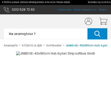
İLE 16:00'a KADAR VERİLEN SİPARİŞLERİNİZ AYNI GÜN TESLİM EDİLİR.
İSTANBUL İÇİ KURYE İL
0212 528 72 92
Hakkımızda
Banka Hesaplarımız
İletişim
Anasayfa
STÜDYO & IŞIK
Softboxlar
JINBEI KE-40x180cm Hızlı Açılan S