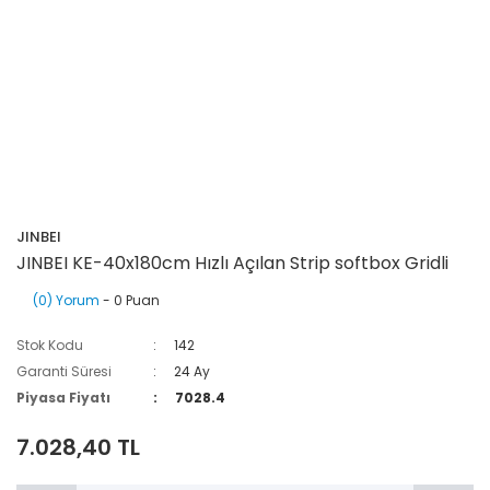
JINBEI
JINBEI KE-40x180cm Hızlı Açılan Strip softbox Gridli
(0) Yorum
- 0 Puan
Stok Kodu
142
Garanti Süresi
24 Ay
Piyasa Fiyatı
7028.4
7.028,40 TL