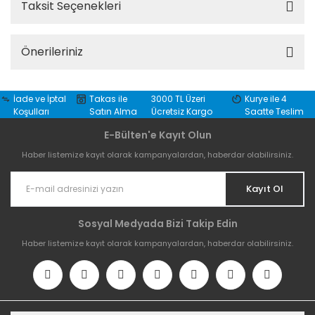
Taksit Seçenekleri
Önerileriniz
İade ve İptal
Takas ile
3000 TL Üzeri
Kurye ile 4
Koşulları
Satın Alma
Ücretsiz Kargo
Saatte Teslim
E-Bülten'e Kayıt Olun
Haber listemize kayıt olarak kampanyalardan, haberdar olabilirsiniz.
Kayıt Ol
Sosyal Medyada Bizi Takip Edin
Haber listemize kayıt olarak kampanyalardan, haberdar olabilirsiniz.