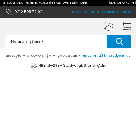
 İLE 16:00'a KADAR VERİLEN SİPARİŞLERİNİZ AYNI GÜN TESLİM EDİLİR.
İSTANBUL İÇİ KURYE İ
0212 528 72 92
Hakkımızda
Banka Hesaplarımız
İletişim
Anasayfa
STÜDYO & IŞIK
Işık Ayakları
JINBEI JF-238A Stüdyo Işık Stan