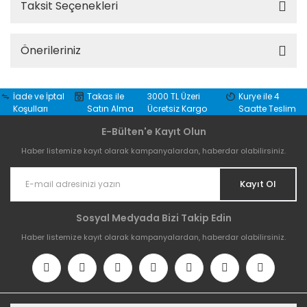
Taksit Seçenekleri
Önerileriniz
İade ve İptal
Takas ile
3000 TL Üzeri
Kurye ile 4
Koşulları
Satın Alma
Ücretsiz Kargo
Saatte Teslim
E-Bülten'e Kayıt Olun
Haber listemize kayıt olarak kampanyalardan, haberdar olabilirsiniz.
Kayıt Ol
Sosyal Medyada Bizi Takip Edin
Haber listemize kayıt olarak kampanyalardan, haberdar olabilirsiniz.