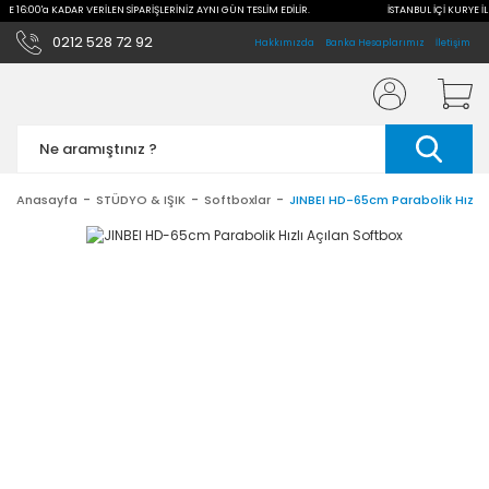
İLE 16:00'a KADAR VERİLEN SİPARİŞLERİNİZ AYNI GÜN TESLİM EDİLİR.
İSTANBUL İÇİ KURYE İL
0212 528 72 92
Hakkımızda
Banka Hesaplarımız
İletişim
Anasayfa
STÜDYO & IŞIK
Softboxlar
JINBEI HD-65cm Parabolik Hızlı 