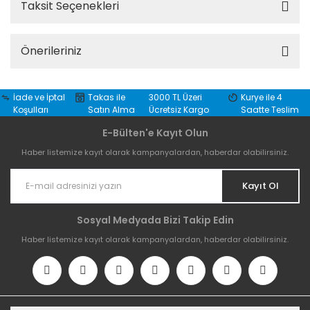
Taksit Seçenekleri
Önerileriniz
İade ve İptal
Takas ile
3000 TL Üzeri
Kurye ile 4
Koşulları
Satın Alma
Ücretsiz Kargo
Saatte Teslim
E-Bülten'e Kayıt Olun
Haber listemize kayıt olarak kampanyalardan, haberdar olabilirsiniz.
Kayıt Ol
Sosyal Medyada Bizi Takip Edin
Haber listemize kayıt olarak kampanyalardan, haberdar olabilirsiniz.