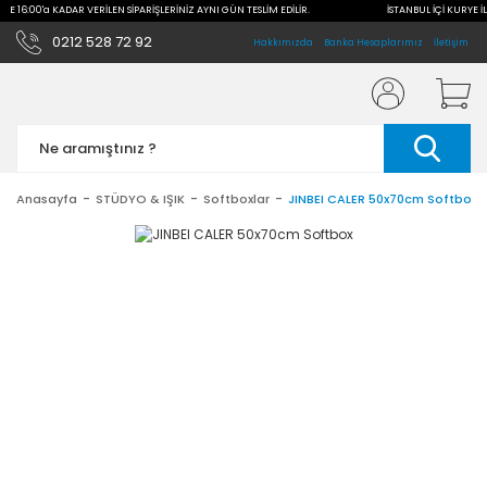
İLE 16:00'a KADAR VERİLEN SİPARİŞLERİNİZ AYNI GÜN TESLİM EDİLİR.
İSTANBUL İÇİ KURYE İL
0212 528 72 92
Hakkımızda
Banka Hesaplarımız
İletişim
Anasayfa
STÜDYO & IŞIK
Softboxlar
JINBEI CALER 50x70cm Softbox