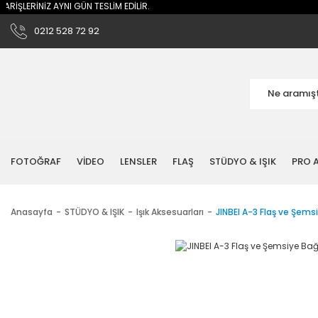
İŞLERİNİZ AYNI GÜN TESLİM EDİLİR.
0212 528 72 92
FOTOĞRAF
VİDEO
LENSLER
FLAŞ
STÜDYO & IŞIK
PRO A
Anasayfa
STÜDYO & IŞIK
Işık Aksesuarları
JINBEI A-3 Flaş ve Şems