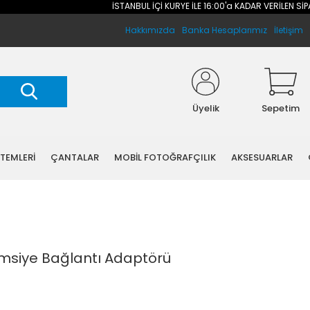
İSTANBUL İÇİ KURYE İLE 16:00'a KADAR VERİLEN SİPARİ
Hakkımızda
Banka Hesaplarımız
İletişim
Üyelik
Sepetim
STEMLERİ
ÇANTALAR
MOBİL FOTOĞRAFÇILIK
AKSESUARLAR
emsiye Bağlantı Adaptörü