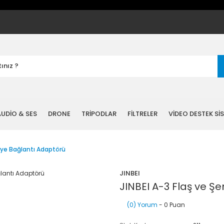
UDİO & SES
DRONE
TRİPODLAR
FİLTRELER
VİDEO DESTEK Sİ
iye Bağlantı Adaptörü
JINBEI
JINBEI A-3 Flaş ve Ş
(0) Yorum
- 0 Puan