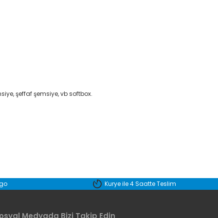
msiye, şeffaf şemsiye, vb softbox.
etebilirsiniz.
rgo
Kurye ile 4 Saatte Teslim
osyal Medyada Bizi Takip Edin