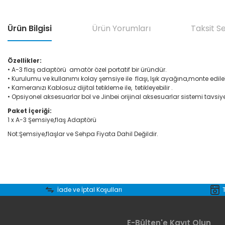
Ürün Bilgisi
Ürün Yorumları
Taksit S
Özellikler:
• A-3 flaş adaptörü amatör özel portatif bir üründür.
• Kurulumu ve kullanımı kolay şemsiye ile flaşı, Işık ayağına,monte edileb
• Kameranızı Kablosuz dijital tetikleme ile, tetikleyebilir .
• Opsiyonel aksesuarlar bol ve Jinbei orijinal aksesuarlar sistemi tavsiye 
Paket İçeriği:
1 x A-3 Şemsiye,flaş Adaptörü
Not:Şemsiye,flaşlar ve Sehpa Fiyata Dahil Değildir.
Bu ürünün fiyat bilgisi, resim, ürün açıklamalarında ve diğer konular
Görüş ve önerileriniz için teşekkür ederiz.
İade ve İptal Koşulları
Ürün resmi kalitesiz, bozuk veya görüntülenemiyor.
E-Bülten'e Kayıt Olun