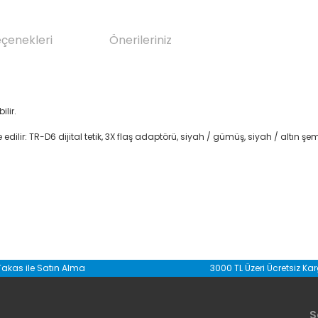
eçenekleri
Önerileriniz
ilir.
edilir: TR-D6 dijital tetik, 3X flaş adaptörü, siyah / gümüş, siyah / altın şe
da yetersiz gördüğünüz noktaları öneri formunu kullanarak tarafımıza il
Takas ile Satın Alma
3000 TL Üzeri Ücretsiz Ka
Bu ürüne ilk yorumu siz yapın!
S
Yorum Yaz