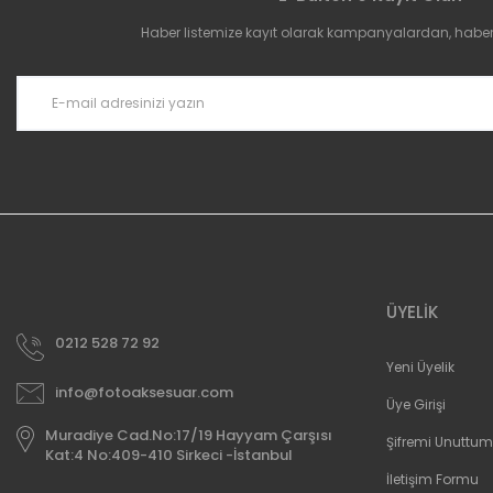
Ürün açıklamasında eksik bilgiler bulunuyor.
Haber listemize kayıt olarak kampanyalardan, haberda
Ürün bilgilerinde hatalar bulunuyor.
Ürün fiyatı diğer sitelerden daha pahalı.
Bu ürüne benzer farklı alternatifler olmalı.
ÜYELİK
0212 528 72 92
Yeni Üyelik
info@fotoaksesuar.com
Üye Girişi
Muradiye Cad.No:17/19 Hayyam Çarşısı
Şifremi Unuttum
Kat:4 No:409-410 Sirkeci -İstanbul
İletişim Formu