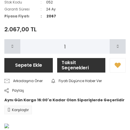
Stok Kodu
052
Hediye Kartları
Garanti Süresi
24 Ay
Piyasa Fiyatı
2067
Karanlık Oda
Ekipmanları
2.067,00 TL
Projeksiyon
Taksit
Sepete Ekle
Seçenekleri
Arkadaşına Öner
Fiyatı Düşünce Haber Ver
Paylaş
Aynı Gün Kargo 16:00'a Kadar Olan Siparişlerde Geçerlidir
Karşılaştır