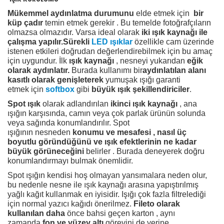
Mükemmel aydınlatma durumunu
elde etmek için
bir
küp çadır
temin etmek gerekir . Bu temelde fotoğrafçıların
olmazsa olmazıdır. Varsa ideal olarak
iki ışık kaynağı ile
çalışma yapılır.Sürekli
LED ışıklar
özellikle cam üzerinde
istenen etkileri doğrudan değerlendirebilmek için bu amaç
için uygundur. İlk
ışık kaynağı
, nesneyi yukarıdan
eğik
olarak aydınlatır.
Burada kullanımı bir
aydınlatılan alanı
kasıtlı olarak genişleterek
yumuşak ışığı garanti
etmek için
softbox
gibi
büyük ışık şekillendiriciler
.
Spot ışık
olarak adlandırılan
ikinci ışık kaynağı
, ana
ışığın karşısında, camın veya çok parlak ürünün solunda
veya sağında konumlandırılır. Spot
ışığının nesneden
konumu ve mesafesi , nasıl üç
boyutlu göründüğünü ve
ışık efektlerinin ne kadar
büyük görüneceğini
belirler . Burada deneyerek doğru
konumlandırmayı bulmak önemlidir.
Spot ışığın kendisi hoş olmayan yansımalara neden olur,
bu nedenle nesne ile ışık kaynağı arasına yapıştırılmış
yağlı kağıt kullanmak en iyisidir. Işığı çok fazla filtrelediği
için normal yazıcı kağıdı önerilmez.
Fileto olarak
kullanılan daha
önce bahsi geçen karton , aynı
zamanda
fon ve yüzey altı
görevini de yerine