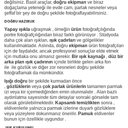
değilsiniz. Basit araçlar,
doğru ekipman
ve biraz
doğaçlama yeteneği ile evde cam, parlak nesneler veya
şeffaf bir şey de doğru şekilde fotoğraflayabilirsiniz.
DOĞRU HAZIRLIK
Yapay ışıkla
uğraşmak , örneğin
ürün
fotoğrafçılığında
portre fotoğrafçılığından biraz farklı görünüyor . Stüdyoda
daha çok alan ışıkları,
ışık çadırları
ve gölgelikler
kullanılmaktadır. Aslında, doğru
ekipman
ürün fotoğrafçıları
için de faydalıdır, ancak profesyonel sonuçlar elde etmek
için mutlaka onu almanız gerekir.
Bir
ışık kaynağı
,
düz bir
arka plan
ışık çadırının
içinde birlikte gelen arka fon
ile ile gözlük ve diğer zor nesneleri doğru şekilde
fotoğraflamak da mümkündür.
Işığı doğru
bir şekilde kurmadan önce
,
gözlüklerin
veya
çok parlak ürünlerin
tamamen parmak
izi veya kir içermediğinden emin olunmalıdır . Alan bazlı
aydınlatma sayesinde tüm detaylar sonraki görselde tam
olarak görülebilmektedir.
Kapsamlı temizlikten
sonra ,
eldivenlerle yalnızca parmak izlerine duyarlı gözlüklere
veya yüzeylere dokunmanız önerilir.
Pamuk
eldivenler
bunun için özellikle uygundur .
IŞIK KURULUMU