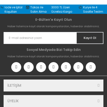
İade ve İptal
Takas ile
3000 TL Üzeri
Kurye ile 4
Koşulları
Satın Alma
Ücretsiz Kargo
Saatte Teslim
E-Bülten'e Kayıt Olun
Haber listemize kayıt olarak kampanyalardan, haberdar olabilirsiniz.
Kayıt Ol
Sosyal Medyada Bizi Takip Edin
Haber listemize kayıt olarak kampanyalardan, haberdar olabilirsiniz.
İLETİŞİM
ÜYELİK