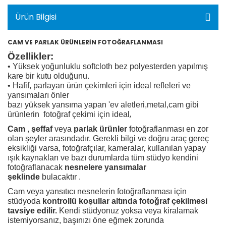
Ürün Bilgisi
CAM VE PARLAK ÜRÜNLERİN FOTOĞRAFLANMASI
Özellikler:
• Yüksek yoğunluklu softcloth bez polyesterden yapılmış
kare bir kutu olduğunu.
• Hafif, parlayan ürün çekimleri için ideal refleleri ve
yansımaları önler
bazı yüksek yansıma yapan 'ev aletleri,metal,cam gibi
,
ürünlerin fotoğraf çekimi için ideal
Cam
,
şeffaf
veya
parlak ürünler
fotoğraflanması en zor
olan şeyler arasındadır. Gerekli bilgi ve doğru araç gereç
eksikliği varsa, fotoğrafçılar, kameralar, kullanılan yapay
ışık kaynakları ve bazı durumlarda tüm stüdyo kendini
fotoğraflanacak
nesnelere
yansımalar
şeklinde
bulacaktır .
Cam veya yansıtıcı nesnelerin fotoğraflanması için
stüdyoda
kontrollü koşullar altında fotoğraf çekilmesi
tavsiye edilir.
Kendi stüdyonuz yoksa veya kiralamak
istemiyorsanız, başınızı öne eğmek zorunda