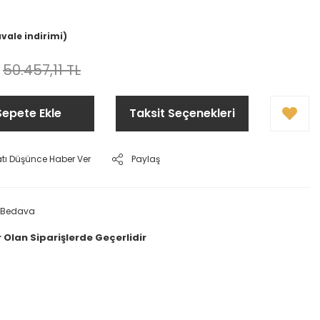
avale indirimi)
50.457,11 TL
Sepete Ekle
Taksit Seçenekleri
atı Düşünce Haber Ver
Paylaş
 Bedava
 Olan Siparişlerde Geçerlidir