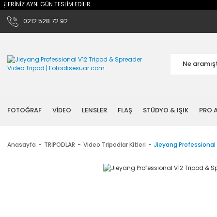
ERİNİZ AYNI GÜN TESLİM EDİLİR.
0212 528 72 92
FOTOĞRAF
VİDEO
LENSLER
FLAŞ
STÜDYO & IŞIK
PRO A
Anasayfa
TRİPODLAR
Video Tripodlar Kitleri
Jieyang Professional