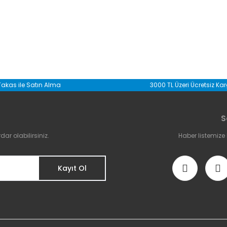
da yetersiz gördüğünüz noktaları öneri formunu kullanarak tarafımıza il
Takas ile Satın Alma
3000 TL Üzeri Ücretsiz Ka
Bu ürüne ilk yorumu siz yapın!
S
Yorum Yaz
r olabilirsiniz.
Haber listemize
Kayıt Ol