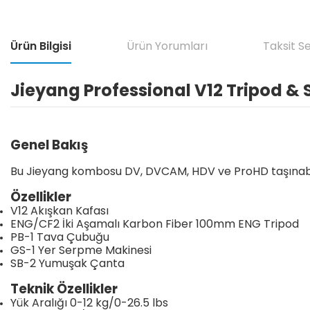
Ürün Bilgisi
Ürün Yorumları
Taksit S
Jieyang Professional V12 Tripod &
Genel Bakış
Bu Jieyang kombosu DV, DVCAM, HDV ve ProHD taşınabil
Özellikler
V12 Akışkan Kafası
ENG/CF2 İki Aşamalı Karbon Fiber 100mm ENG Tripod
PB-1 Tava Çubuğu
GS-1 Yer Serpme Makinesi
SB-2 Yumuşak Çanta
Teknik Özellikler
Yük Aralığı 0-12 kg/0-26.5 lbs