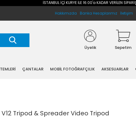
İSTANBUL İÇİ KURYE İLE 16:00'a KADAR VERİLEN SİPARİŞLER
Hakkımızda
Banka Hesaplarımız
İletişim
Üyelik
Sepetim
STEMLERİ
ÇANTALAR
MOBİL FOTOĞRAFÇILIK
AKSESUARLAR
 V12 Tripod & Spreader Video Tripod