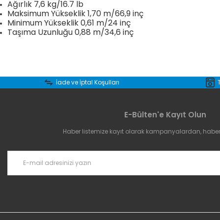
Ağırlık 7,6 kg/16.7 lb
Maksimum Yükseklik 1,70 m/66,9 inç
Minimum Yükseklik 0,61 m/24 inç
Taşıma Uzunluğu 0,88 m/34,6 inç
Bu ürünün fiyat bilgisi, resim, ürün açıklamalarında ve diğer konular
Görüş ve önerileriniz için teşekkür ederiz.
İade ve İptal Koşulları
Ürün resmi kalitesiz, bozuk veya görüntülenemiyor.
E-Bülten'e Kayıt Olun
Ürün açıklamasında eksik bilgiler bulunuyor.
Haber listemize kayıt olarak kampanyalardan, haberda
Ürün bilgilerinde hatalar bulunuyor.
Ürün fiyatı diğer sitelerden daha pahalı.
Bu ürüne benzer farklı alternatifler olmalı.