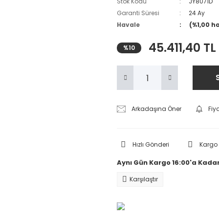
Stok Kodu
JY8071D
Garanti Süresi
24 Ay
Havale
(%1,00 h
45.411,40 TL
%10
Arkadaşına Öner
Fiy
Hızlı Gönderi
Kargo
Aynı Gün Kargo 16:00'a Kadar
Karşılaştır