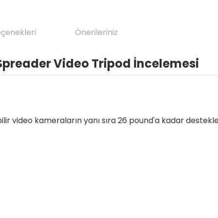
eçenekleri
Önerileriniz
 Spreader Video Tripod İncelemesi
ir video kameraların yanı sıra 26 pound'a kadar destek