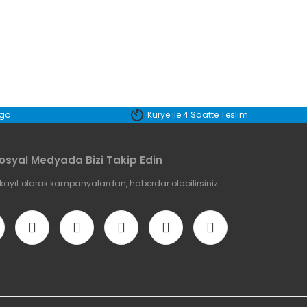
etebilirsiniz.
rgo
Kurye ile 4 Saatte Teslim
osyal Medyada Bizi Takip Edin
 kayıt olarak kampanyalardan, haberdar olabilirsiniz.