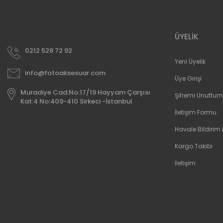
ÜYELİK
0212 528 72 92
Yeni Üyelik
info@fotoaksesuar.com
Üye Girişi
Muradiye Cad.No:17/19 Hayyam Çarşısı
Şifremi Unuttum
Kat:4 No:409-410 Sirkeci -İstanbul
İletişim Formu
Havale Bildirim
Kargo Takibi
İletişim