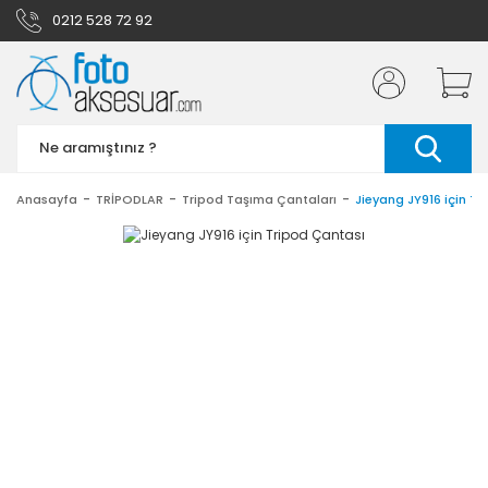
0212 528 72 92
Anasayfa
TRİPODLAR
Tripod Taşıma Çantaları
Jieyang JY916 için T