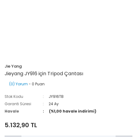
Jie Yang
Jieyang JY916 için Tripod Çantası
(0) Yorum
- 0 Puan
Stok Kodu
JY916TB
Garanti Süresi
24 Ay
Havale
(%1,00 havale indirimi)
5.132,90 TL