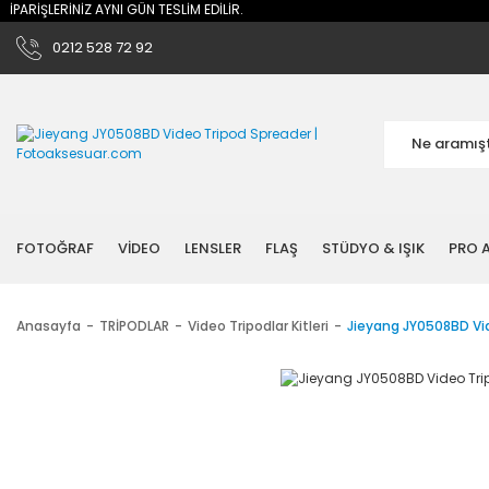
ARİŞLERİNİZ AYNI GÜN TESLİM EDİLİR.
0212 528 72 92
FOTOĞRAF
VİDEO
LENSLER
FLAŞ
STÜDYO & IŞIK
PRO A
Anasayfa
TRİPODLAR
Video Tripodlar Kitleri
Jieyang JY0508BD Vi