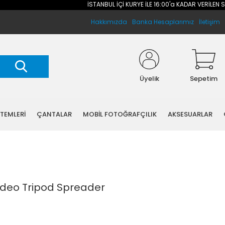
İSTANBUL İÇİ KURYE İLE 16:00'a KADAR VERİLEN SİPAR
Hakkımızda
Banka Hesaplarımız
İletişim
Üyelik
Sepetim
STEMLERİ
ÇANTALAR
MOBİL FOTOĞRAFÇILIK
AKSESUARLAR
deo Tripod Spreader