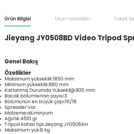
Ürün Bilgisi
Ürün Yorumları
Taksit S
Jieyang JY0508BD Video Tripod Sp
Genel Bakış
Özellikler
Maksimum yükseklik:1850 mm
Minimum yükseklik:860 mm
Katlanmış Durumda Yüksekliği:900 mm
Bacak bölümlerinin sayısı:3
Bölümünün en büyük çapı:16/18
Spreader:Var
Malzeme:alüminyum
Ağırlık:4510 gr
Tripod kafası tipi:Jieyang JY0508AH
Maksimum yük:8 kg