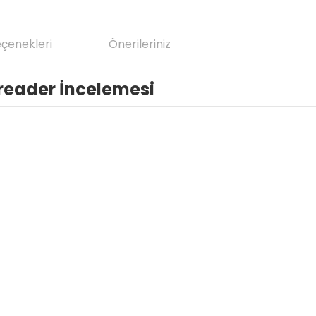
eçenekleri
Önerileriniz
reader İncelemesi