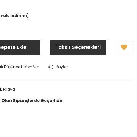
D
avale indirimi)
Sepete Ekle
Taksit Seçenekleri
atı Düşünce Haber Ver
Paylaş
 Bedava
 Olan Siparişlerde Geçerlidir