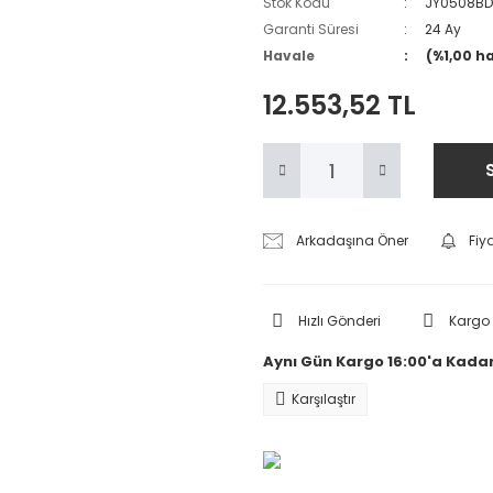
Stok Kodu
JY0508B
Garanti Süresi
24 Ay
Havale
(%1,00 h
12.553,52 TL
Arkadaşına Öner
Fiy
Hızlı Gönderi
Kargo
Aynı Gün Kargo 16:00'a Kadar
Karşılaştır