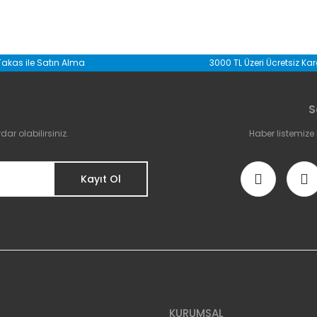
da yetersiz gördüğünüz noktaları öneri formunu kullanarak tarafımıza il
Takas ile Satın Alma
3000 TL Üzeri Ücretsiz Ka
Bu ürüne ilk yorumu siz yapın!
S
Yorum Yaz
r olabilirsiniz.
Haber listemize
Kayıt Ol
Gönder
KURUMSAL