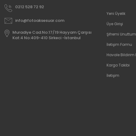
0212 528 72 92
Yeni Üyelik
info@fotoaksesuar.com
Üye Girişi
Muradiye Cad.No:17/19 Hayyam Çarşısı
Şifremi Unuttum
Kat:4 No:409-410 Sirkeci -İstanbul
İletişim Formu
Havale Bildirim
Kargo Takibi
İletişim