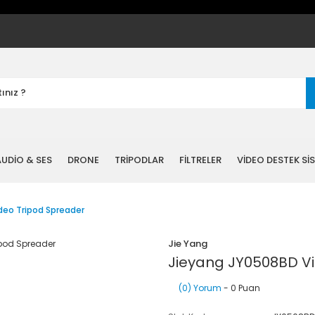
UDİO & SES
DRONE
TRİPODLAR
FİLTRELER
VİDEO DESTEK Sİ
deo Tripod Spreader
Jie Yang
Jieyang JY0508BD Vi
(0) Yorum
- 0 Puan