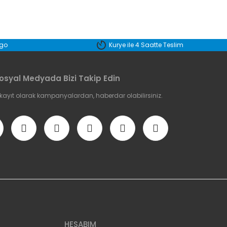
etebilirsiniz.
rgo
Kurye ile 4 Saatte Teslim
osyal Medyada Bizi Takip Edin
 kayıt olarak kampanyalardan, haberdar olabilirsiniz.
HESABIM