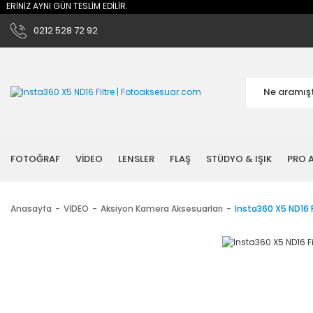
 GÜN TESLİM EDİLİR.
0212 528 72 92
FOTOĞRAF
VİDEO
LENSLER
FLAŞ
STÜDYO & IŞIK
PRO A
Anasayfa
VİDEO
Aksiyon Kamera Aksesuarları
Insta360 X5 ND16 F