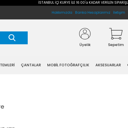
İSTANBUL İÇİ KURYE İLE 16:00'a KADAR VERİLEN SİPARİŞLERİNİZ AYNI 
Hakkımızda
Banka Hesaplarımız
İletişim
Üyelik
Sepetim
STEMLERİ
ÇANTALAR
MOBİL FOTOĞRAFÇILIK
AKSESUARLAR
re