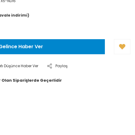
-X5-ND16
avale indirimi)
Gelince Haber Ver
atı Düşünce Haber Ver
Paylaş
 Olan Siparişlerde Geçerlidir