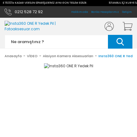
İLE 16:00'a KADAR VERİLEN SİPARİŞLERİNİZ AYNI GÜN TESLİM EDİLİR.
İSTANBUL İÇİ KURYE İL
0212 528 72 92
Hakkımızda
Banka Hesaplarımız
İletişim
Anasayfa
VİDEO
Aksiyon Kamera Aksesuarları
Insta360 ONE R Yedek 