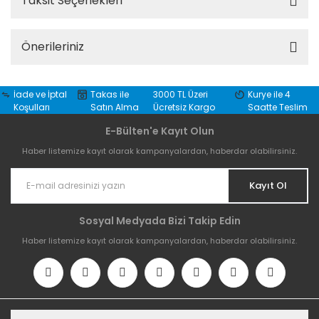
Taksit Seçenekleri
Önerileriniz
İade ve İptal
Takas ile
3000 TL Üzeri
Kurye ile 4
Koşulları
Satın Alma
Ücretsiz Kargo
Saatte Teslim
E-Bülten'e Kayıt Olun
Haber listemize kayıt olarak kampanyalardan, haberdar olabilirsiniz.
Kayıt Ol
Sosyal Medyada Bizi Takip Edin
Haber listemize kayıt olarak kampanyalardan, haberdar olabilirsiniz.