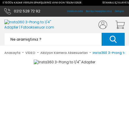
İLE 16:00'a KADAR VERİLEN SİPARİŞLERİNİZ AYNI GÜN TESLİM EDİLİR.
İSTANBUL İÇİ KURYE İL
0212 528 72 92
Hakkımızda
Banka Hesaplarımız
İletişim
Anasayfa
VİDEO
Aksiyon Kamera Aksesuarları
Insta360 3-Prong to 1