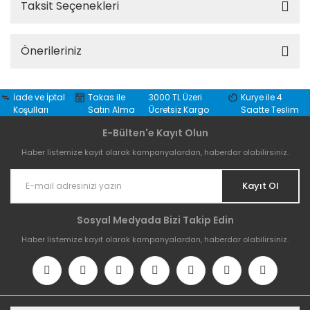
Taksit Seçenekleri
Önerileriniz
İade ve İptal
Takas ile
3000 TL Üzeri
Kurye ile 4
Koşulları
Satın Alma
Ücretsiz Kargo
Saatte Teslim
E-Bülten'e Kayıt Olun
Haber listemize kayıt olarak kampanyalardan, haberdar olabilirsiniz.
Kayıt Ol
Sosyal Medyada Bizi Takip Edin
Haber listemize kayıt olarak kampanyalardan, haberdar olabilirsiniz.