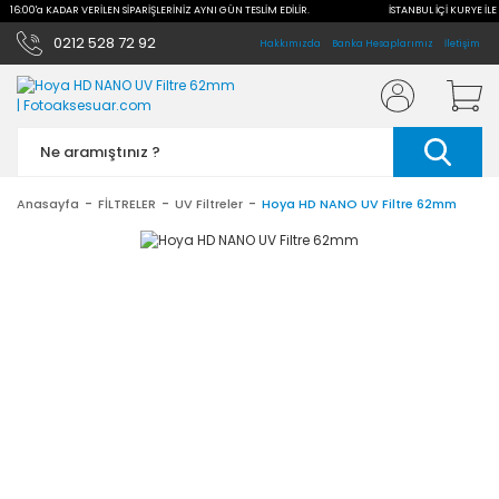
LE 16:00'a KADAR VERİLEN SİPARİŞLERİNİZ AYNI GÜN TESLİM EDİLİR.
İSTANBUL İÇİ KURYE İLE
0212 528 72 92
Hakkımızda
Banka Hesaplarımız
İletişim
Anasayfa
FİLTRELER
UV Filtreler
Hoya HD NANO UV Filtre 62mm