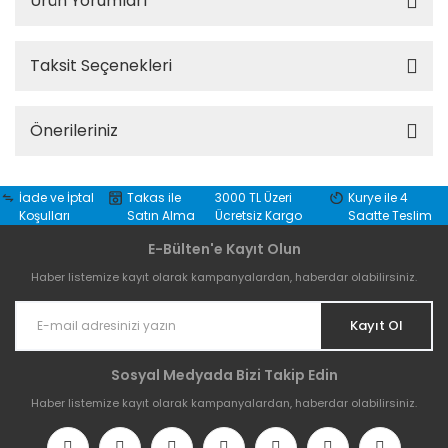
Ürün Yorumları
Taksit Seçenekleri
Önerileriniz
İade ve İptal
Takas ile
3000 TL Üzeri
Kurye ile 4
Koşulları
Satın Alma
Ücretsiz Kargo
Saatte Teslim
E-Bülten'e Kayıt Olun
Haber listemize kayıt olarak kampanyalardan, haberdar olabilirsiniz.
Kayıt Ol
Sosyal Medyada Bizi Takip Edin
Haber listemize kayıt olarak kampanyalardan, haberdar olabilirsiniz.