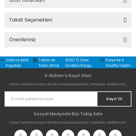
Ürün Yorumları
Taksit Seçenekleri
Önerileriniz
İade ve İptal
Takas ile
3000 TL Üzeri
Kurye ile 4
Koşulları
Satın Alma
Ücretsiz Kargo
Saatte Teslim
E-Bülten'e Kayıt Olun
Haber listemize kayıt olarak kampanyalardan, haberdar olabilirsiniz.
Kayıt Ol
Sosyal Medyada Bizi Takip Edin
Haber listemize kayıt olarak kampanyalardan, haberdar olabilirsiniz.