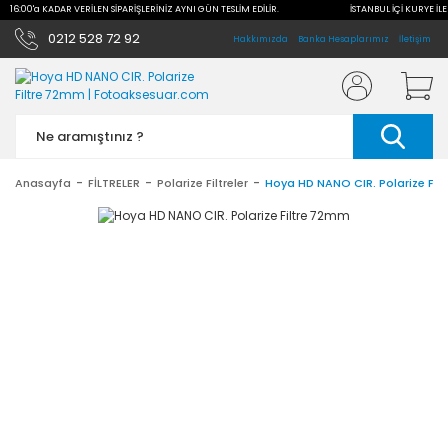
LE 16:00'a KADAR VERİLEN SİPARİŞLERİNİZ AYNI GÜN TESLİM EDİLİR.
İSTANBUL İÇİ KURYE İLE
0212 528 72 92
Hakkımızda
Banka Hesaplarımız
İletişim
Anasayfa
FİLTRELER
Polarize Filtreler
Hoya HD NANO CIR. Polarize Fil