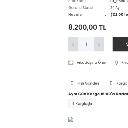
Stok Kodu
fa_H58R1
Garanti Süresi
24 Ay
Havale
(%2,00 h
8.200,00 TL
Arkadaşına Öner
Fiy
Hızlı Gönderi
Kargo
Aynı Gün Kargo 16:00'a Kadar
Karşılaştır