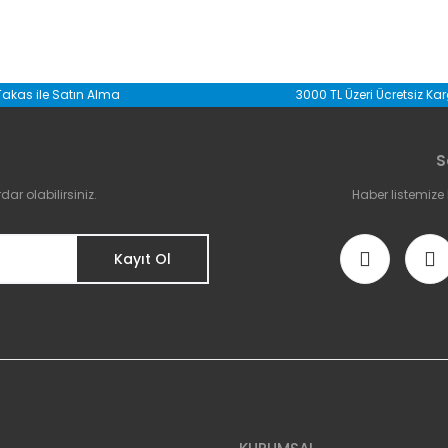
da yetersiz gördüğünüz noktaları öneri formunu kullanarak tarafımıza il
Takas ile Satın Alma
3000 TL Üzeri Ücretsiz Ka
Bu ürüne ilk yorumu siz yapın!
S
Yorum Yaz
r olabilirsiniz.
Haber listemize
Kayıt Ol
Gönder