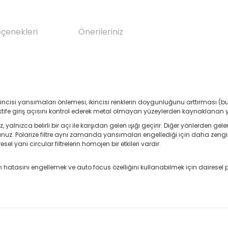
eçenekleri
Önerileriniz
 Birincisi yansımaları önlemesi, ikincisi renklerin doygunluğunu arttırması 
objektife giriş açısını kontrol ederek metal olmayan yüzeylerden kaynaklanan
mez, yalnızca belirli bir açı ile karşıdan gelen ışığı geçirir. Diğer yönlerden 
uz. Polarize filtre aynı zamanda yansımaları engellediği için daha zengin r
 yani circular filtrelerin homojen bir etkileri vardır.
ını engellemek ve auto focus özelliğini kullanabilmek için dairesel pola