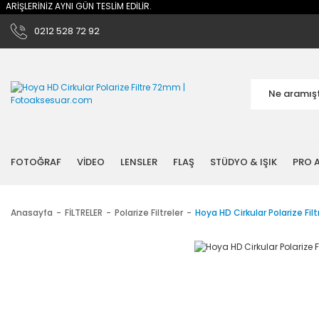
İŞLERİNİZ AYNI GÜN TESLİM EDİLİR.
0212 528 72 92
FOTOĞRAF
VİDEO
LENSLER
FLAŞ
STÜDYO & IŞIK
PRO A
Anasayfa
FİLTRELER
Polarize Filtreler
Hoya HD Cirkular Polarize Fi