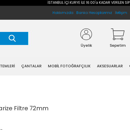
İSTANBUL İÇİ KURYE İLE 16:00'a KADAR VERİLEN SİPARİ
Hakkımızda
Banka Hesaplarımız
İletişim
Üyelik
Sepetim
STEMLERİ
ÇANTALAR
MOBİL FOTOĞRAFÇILIK
AKSESUARLAR
arize Filtre 72mm