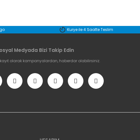
etebilirsiniz.
rgo
Kurye ile 4 Saatte Teslim
osyal Medyada Bizi Takip Edin
 kayıt olarak kampanyalardan, haberdar olabilirsiniz.