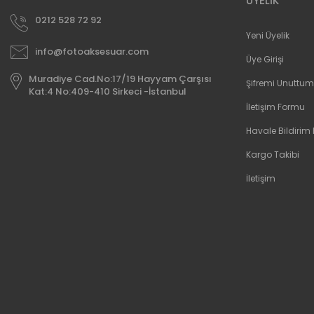
ÜYELİK
0212 528 72 92
Yeni Üyelik
info@fotoaksesuar.com
Üye Girişi
Muradiye Cad.No:17/19 Hayyam Çarşısı
Şifremi Unuttum
Kat:4 No:409-410 Sirkeci -İstanbul
İletişim Formu
Havale Bildirim
Kargo Takibi
İletişim