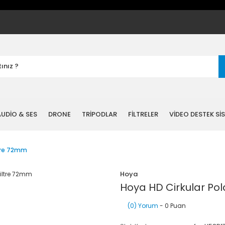
UDİO & SES
DRONE
TRİPODLAR
FİLTRELER
VİDEO DESTEK Sİ
ltre 72mm
Hoya
Hoya HD Cirkular Pol
(0) Yorum
- 0 Puan