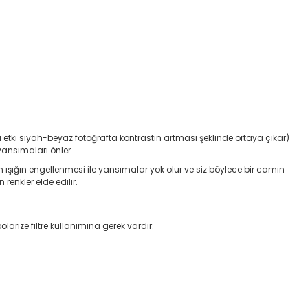
(bu etki siyah-beyaz fotoğrafta kontrastın artması şeklinde ortaya çıkar)
 yansımaları önler.
gelen ışığın engellenmesi ile yansımalar yok olur ve siz böylece bir camın
enkler elde edilir.
rize filtre kullanımına gerek vardır.