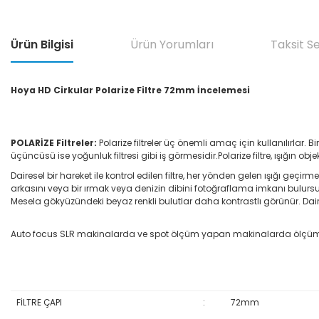
Ürün Bilgisi
Ürün Yorumları
Taksit S
Hoya HD Cirkular Polarize Filtre 72mm İncelemesi
POLARİZE Filtreler:
Polarize filtreler üç önemli amaç için kullanılırlar.
üçüncüsü ise yoğunluk filtresi gibi iş görmesidir.Polarize filtre, ışığın 
Dairesel bir hareket ile kontrol edilen filtre, her yönden gelen ışığı geçir
arkasını veya bir ırmak veya denizin dibini fotoğraflama imkanı bulursun
Mesela gökyüzündeki beyaz renkli bulutlar daha kontrastlı görünür. Dairesel
Auto focus SLR makinalarda ve spot ölçüm yapan makinalarda ölçüm hatas
FİLTRE ÇAPI
:
72mm