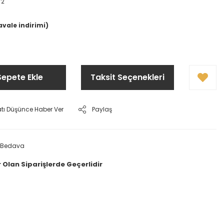
72
avale indirimi)
Sepete Ekle
Taksit Seçenekleri
atı Düşünce Haber Ver
Paylaş
 Bedava
 Olan Siparişlerde Geçerlidir