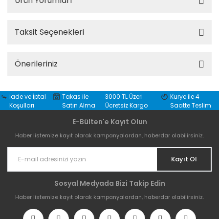
Ürün Yorumları
Taksit Seçenekleri
Önerileriniz
İade ve İptal
Takas ile
3000 TL Üzeri
Kurye ile 4
Koşulları
Satın Alma
Ücretsiz Kargo
Saatte Teslim
E-Bülten'e Kayıt Olun
Haber listemize kayıt olarak kampanyalardan, haberdar olabilirsiniz.
Kayıt Ol
Sosyal Medyada Bizi Takip Edin
Haber listemize kayıt olarak kampanyalardan, haberdar olabilirsiniz.