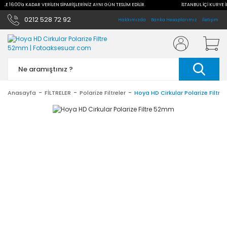
 İLE 16:00'a KADAR VERİLEN SİPARİŞLERİNİZ AYNI GÜN TESLİM EDİLİR.
İSTANBUL İÇİ KURYE İ
0212 528 72 92
Hakkımızda
Banka Hesaplarımız
İletişim
Anasayfa
FİLTRELER
Polarize Filtreler
Hoya HD Cirkular Polarize Filtr