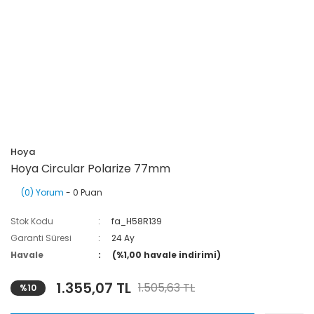
Hoya
Hoya Circular Polarize 77mm
(0) Yorum
- 0 Puan
Stok Kodu
fa_H58R139
Garanti Süresi
24 Ay
Havale
(%1,00 havale indirimi)
1.355,07 TL
1.505,63 TL
%10