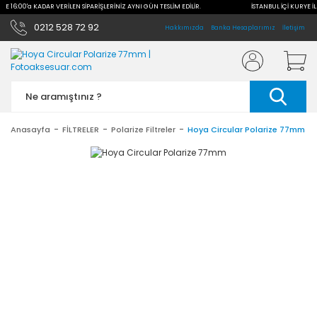
İLE 16:00'a KADAR VERİLEN SİPARİŞLERİNİZ AYNI GÜN TESLİM EDİLİR.
İSTANBUL İÇİ KURYE İL
0212 528 72 92
Hakkımızda
Banka Hesaplarımız
İletişim
Anasayfa
FİLTRELER
Polarize Filtreler
Hoya Circular Polarize 77mm