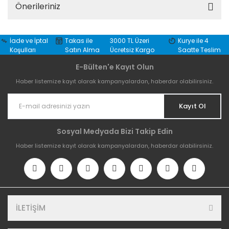
Önerileriniz
İade ve İptal
Takas ile
3000 TL Üzeri
Kurye ile 4
Koşulları
Satın Alma
Ücretsiz Kargo
Saatte Teslim
E-Bülten'e Kayıt Olun
Haber listemize kayıt olarak kampanyalardan, haberdar olabilirsiniz.
Kayıt Ol
Sosyal Medyada Bizi Takip Edin
Haber listemize kayıt olarak kampanyalardan, haberdar olabilirsiniz.
İLETİŞİM